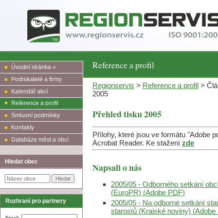
Reference a profil
Úvodní stránka «
Podnikatelé a firmy
Regionservis
>
Reference a profil
> Člán
Kalendář akcí
2005
Reference a profil
Přehled tisku 2005
Smluvní podmínky
Kontakty
Přílohy, které jsou ve formátu "Adobe 
Databáze měst a obcí
Acrobat Reader. Ke stažení
zde
Hledat obec
Napsali o nás
2005/05 - Odborného setkání obcí
(EuroPR) (Adobe PDF)
Rozhraní pro partnery
2005/05 - Na odborné setkání sta
starostů (Krajské noviny) (Adob
Email: