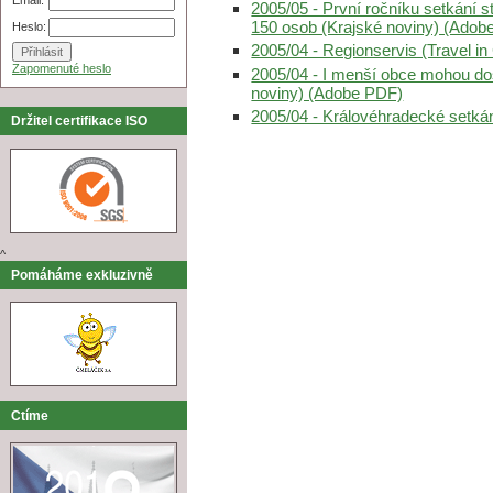
2005/05 - První ročníku setkání s
150 osob (Krajské noviny) (Adob
Heslo:
2005/04 - Regionservis (Travel 
Zapomenuté heslo
2005/04 - I menší obce mohou d
noviny) (Adobe PDF)
2005/04 - Královéhradecké setká
Držitel certifikace ISO
^
Pomáháme exkluzivně
Ctíme