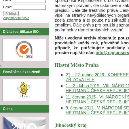
společnosti Regionservis s r.o. Uve
autorským právem, dle ustanovení zák
Heslo:
přepisů. Dále dle trestního práva Česk
videí na stránky nevýdělečných organ
Zapomenuté heslo
zcela zdarma a to pouze na základě
emailem. Dále práva pro použítí záznamů
podmínek v rámci smluvních vztahů.
Držitel certifikace ISO
Níže uvedený archiv obsahuje pouze
pravidelně každý rok, převážně konf
případě, že potřebujete podklady 
prosím napište nám
info@regionserv
Hlavní Město Praha
^
Pomáháme exkluzivně
21. - 22. dubna 2026 - KON
ZŘIZOVATELE
1. - 2. dubna 2019 - VIII. N
HEJTMANŮ ČESKÉ REPUBLIK
11. června 2015 - VI. NÁROD
HEJTMANŮ ČESKÉ REPUBLIK
9. června 2011 - V. NÁRODNÍ
Ctíme
HEJTMANŮ ČESKÉ REPUBLIK
Jihočeský kraj