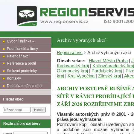
Archiv vybraných akcí
Úvodní stránka «
Podnikatelé a firmy
Regionservis
> Archiv vybraných akcí
Kalendář akcí
Obsah sekce:
|
Hlavní Město Praha
|
J
Reference a profil
Karlovarský kraj
|
Královéhradecký kraj
Olomoucký kraj
|
Pardubický kraj
|
Plze
Smluvní podmínky
kraj
|
Kraj Vysočina
|
Zlínský kraj
|
Akce
Kontakty
Databáze měst a obcí
ARCHIV POSTUPNĚ RUŠÍMĚ 
SÍTĚ V RÁMCI PROBÍHAJÍCÍ 
Hledat obec
ZÁŘÍ 2026 ROZBĚHNEME ZB
Vlastník autorských práv © 2001 - 2
práva jsou vyhrazena.
Rozhraní pro partnery
Pořizování kopií obsahu uvedených str
a podobně jsou možné výhradně s
Email: