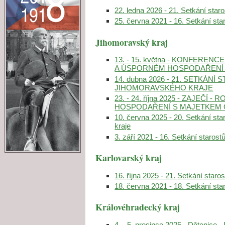
22. ledna 2026 - 21. Setkání star
25. června 2021 - 16. Setkání sta
Jihomoravský kraj
13. - 15. května - KONFEREN
A ÚSPORNÉM HOSPODAŘENÍ 
14. dubna 2026 - 21. SETKÁN
JIHOMORAVSKÉHO KRAJE
23. - 24. října 2025 - ZAJEČÍ
HOSPODAŘENÍ S MAJETKEM 
10. června 2025 - 20. Setkání st
kraje
3. září 2021 - 16. Setkání staros
Karlovarský kraj
16. října 2025 - 21. Setkání star
18. června 2021 - 18. Setkání sta
Královéhradecký kraj
4. - 5. prosince 2025 - Dětenice 