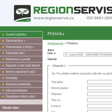
Přihláška
Úvodní stránka
Samosprávy »
Regionservis
> Přihláška
Podnikatelé a firmy »
Akce
Kalendář akcí
(var. s.
-
název):
Reference a profil
Napsali o nás naši klienti
Účastník 1
Archiv vybraných akcí
Tip: Pro přidání dalšího účastníka klikněte na tlačí
Kontakty
Titul před:
Smluvní podmínky
Křestní jméno:
Kde pomáháme
Příjmení:
Databáze měst a obcí
Titul za:
Funkce:
Hledat obec