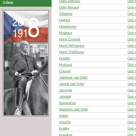
Dolní Dobrouč
Ústí n
Ctíme
Dolní Morava
Ústí n
Džbánov
Ústí n
Hejnice
Ústí n
Helvíkovice
Ústí n
Hnátnice
Ústí n
Horní Čermná
Ústí n
Horní Heřmanice
Ústí n
Horní Třešňovec
Ústí n
Hrádek
Ústí n
Hrušová
Ústí n
Choceň
Ústí n
Jablonné nad Orlicí
Ústí n
Jamné nad Orlicí
Ústí n
Javorník
Ústí n
Jehnědí
Ústí n
Kameničná
Ústí n
Klášterec nad Orlicí
Ústí n
Koldín
Ústí n
Kosořín
Ústí n
Králíky
Ústí n
Krasíkov
Ústí n