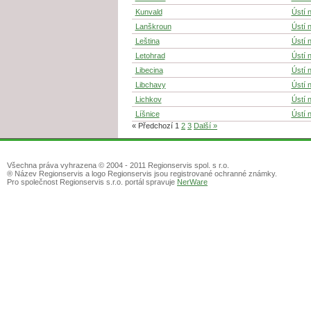
Kunvald
Ústí n
Lanškroun
Ústí n
Leština
Ústí n
Letohrad
Ústí n
Libecina
Ústí n
Libchavy
Ústí n
Lichkov
Ústí n
Líšnice
Ústí n
« Předchozí
1
2
3
Další »
Všechna práva vyhrazena © 2004 - 2011 Regionservis spol. s r.o.
® Název Regionservis a logo Regionservis jsou registrované ochranné známky.
Pro společnost Regionservis s.r.o. portál spravuje
NerWare