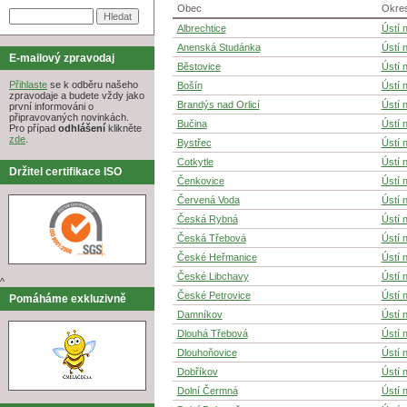
Obec
Okre
Albrechtice
Ústí n
Anenská Studánka
Ústí n
E-mailový zpravodaj
Běstovice
Ústí n
Přihlaste
se k odběru našeho
Bošín
Ústí n
zpravodaje a budete vždy jako
Brandýs nad Orlicí
Ústí n
první informováni o
připravovaných novinkách.
Bučina
Ústí n
Pro případ
odhlášení
klikněte
zde
.
Bystřec
Ústí n
Cotkytle
Ústí n
Držitel certifikace ISO
Čenkovice
Ústí n
Červená Voda
Ústí n
Česká Rybná
Ústí n
Česká Třebová
Ústí n
České Heřmanice
Ústí n
České Libchavy
Ústí n
^
České Petrovice
Ústí n
Pomáháme exkluzivně
Damníkov
Ústí n
Dlouhá Třebová
Ústí n
Dlouhoňovice
Ústí n
Dobříkov
Ústí n
Dolní Čermná
Ústí n