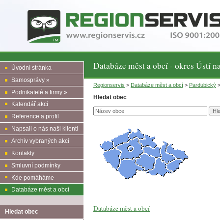
Databáze měst a obcí - okres Ústí na
Úvodní stránka
Samosprávy »
Regionservis
>
Databáze měst a obcí
>
Pardubický
>
Podnikatelé a firmy »
Hledat obec
Kalendář akcí
Reference a profil
Napsali o nás naši klienti
Archiv vybraných akcí
Kontakty
Smluvní podmínky
Kde pomáháme
Databáze měst a obcí
Databáze měst a obcí
Hledat obec