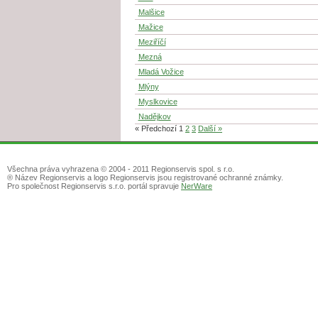
Malšice
Mažice
Meziříčí
Mezná
Mladá Vožice
Mlýny
Myslkovice
Nadějkov
« Předchozí
1
2
3
Další »
Všechna práva vyhrazena © 2004 - 2011 Regionservis spol. s r.o.
® Název Regionservis a logo Regionservis jsou registrované ochranné známky.
Pro společnost Regionservis s.r.o. portál spravuje
NerWare