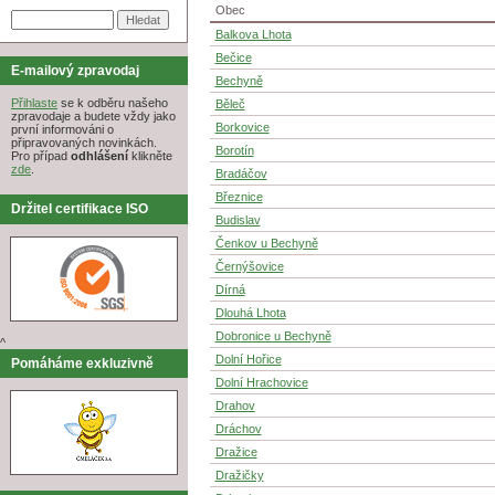
Obec
Balkova Lhota
Bečice
E-mailový zpravodaj
Bechyně
Přihlaste
se k odběru našeho
Běleč
zpravodaje a budete vždy jako
Borkovice
první informováni o
připravovaných novinkách.
Borotín
Pro případ
odhlášení
klikněte
zde
.
Bradáčov
Březnice
Držitel certifikace ISO
Budislav
Čenkov u Bechyně
Černýšovice
Dírná
Dlouhá Lhota
Dobronice u Bechyně
^
Dolní Hořice
Pomáháme exkluzivně
Dolní Hrachovice
Drahov
Dráchov
Dražice
Dražičky