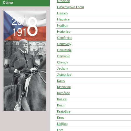
Drhovice
Ctíme
Haškovcova Lhota
Hlasivo
Hlavatce
Hodětín
Hodonice
Chotěmice
Chotoviny
Choustník
Chrbonín
Chýnov
Jedlany
Jistebnice
Katov
Klenovice
Komárov
Košice
Košín
Krátošice
Krtov
Libějice
Lom