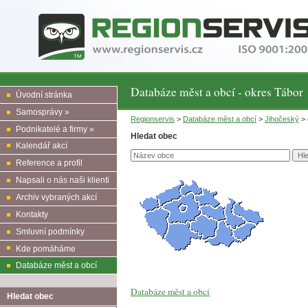
Databáze měst a obcí - okres Tábor
Úvodní stránka
Samosprávy »
Regionservis
>
Databáze měst a obcí
>
Jihočeský
> 
Podnikatelé a firmy »
Hledat obec
Kalendář akcí
Reference a profil
Napsali o nás naši klienti
Archiv vybraných akcí
Kontakty
Smluvní podmínky
Kde pomáháme
Databáze měst a obcí
Databáze měst a obcí
Hledat obec