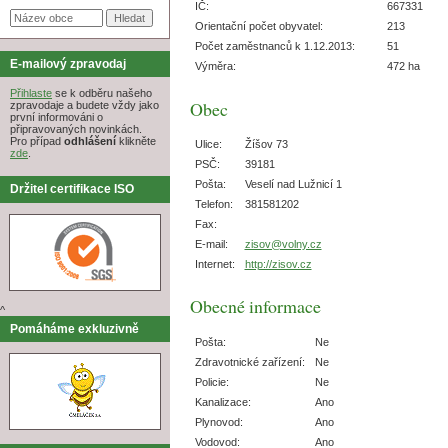
IČ:
667331
Orientační počet obyvatel:
213
Počet zaměstnanců k 1.12.2013:
51
E-mailový zpravodaj
Výměra:
472 ha
Přihlaste
se k odběru našeho
Obec
zpravodaje a budete vždy jako
první informováni o
připravovaných novinkách.
Pro případ
odhlášení
klikněte
Ulice:
Žíšov 73
zde
.
PSČ:
39181
Pošta:
Veselí nad Lužnicí 1
Držitel certifikace ISO
Telefon:
381581202
Fax:
E-mail:
zisov@volny.cz
Internet:
http://zisov.cz
Obecné informace
^
Pomáháme exkluzivně
Pošta:
Ne
Zdravotnické zařízení:
Ne
Policie:
Ne
Kanalizace:
Ano
Plynovod:
Ano
Vodovod:
Ano