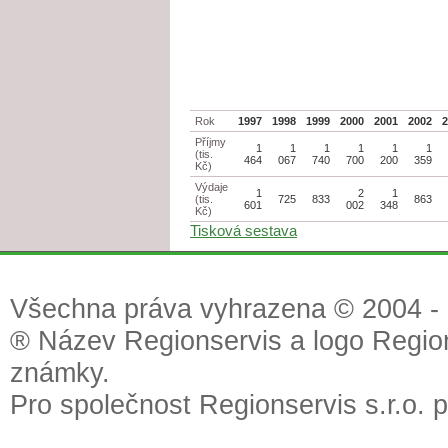
Rok
1997
1998
1999
2000
2001
2002
Příjmy
1
1
1
1
1
1
(tis.
464
067
740
700
200
359
Kč)
Výdaje
1
2
1
(tis.
725
833
863
601
002
348
Kč)
Tisková sestava
Všechna práva vyhrazena © 2004 - 2
® Název Regionservis a logo Region
známky.
Pro společnost Regionservis s.r.o. 