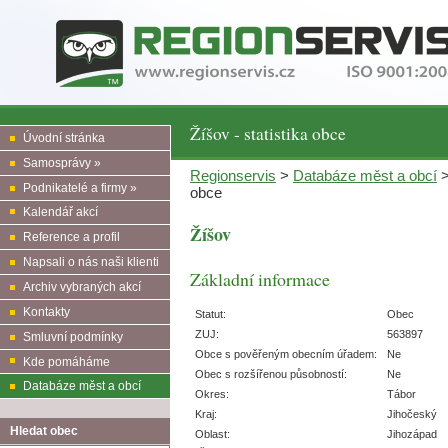
Žíšov - statistika obce
Úvodní stránka
Samosprávy »
Regionservis
>
Databáze měst a obcí
Podnikatelé a firmy »
obce
Kalendář akcí
Žíšov
Reference a profil
Napsali o nás naši klienti
Základní informace
Archiv vybraných akcí
Kontakty
Statut:
Obec
ZUJ:
563897
Smluvní podmínky
Obce s pověřeným obecním úřadem:
Ne
Kde pomáháme
Obec s rozšířenou působností:
Ne
Databáze měst a obcí
Okres:
Tábor
Kraj:
Jihočeský
Hledat obec
Oblast:
Jihozápad