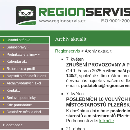
Archiv aktualit
Úvodní stránka
Samosprávy »
Regionservis
> Archiv aktualit
Podnikatelé a firmy »
7. květen
Kalendář akcí
ZRUŠENÍ PROVOZOVNY A 
Reference a profil
Od 1. června 2025
rušíme naší 
140/2
, společně s tím rušíme pro
Napsali o nás naši klienti
června nás najdete v našem sídl
Archiv vybraných akcí
emailu:
podatelna@regionservis
Kontakty
7. květen
Smluvní podmínky
POSLEDNÍCH 10 VOLNÝCH 
MÍSTOSTAROSTŮ PLZEŇS
Kde pomáháme
K dnešnímu dni máme
posledníc
Databáze měst a obcí
starostů a místostarostů Plzeň
Podrobnosti zde:
klikněte
Hledat obec
21. duben