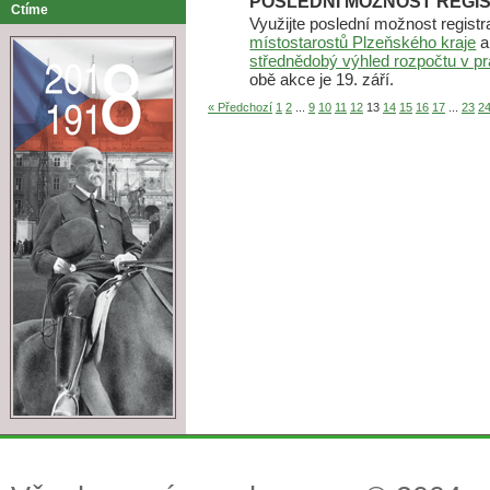
POSLEDNÍ MOŽNOST REGIST
Ctíme
Využijte poslední možnost regist
místostarostů Plzeňského kraje
a
střednědobý výhled rozpočtu v pr
obě akce je 19. září.
« Předchozí
1
2
...
9
10
11
12
13
14
15
16
17
...
23
2