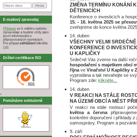
ZMĚNA TERMÍNU KONÁNÍ 
DĚTENICÍCH
Konference o investicích a hosp
E-mailový zpravodaj
15. - 16. května 2025 se přeso
zveřejníme do konce května 202
Přihlaste
se k odběru našeho
zpravodaje a budete vždy jako
14. duben
první informováni o
připravovaných novinkách.
VŠECHNY VELMI SRDEČNĚ 
Pro případ
odhlášení
klikněte
KONFERENCE O INVESTICÍ
zde
.
U KAPLIČKY
Držitel certifikace ISO
Srdečně Vás zveme na další ročn
hospodaření s majetkem obcí m
října
ve
Vinařství U Kapličky v Z
vyprodána a tak nevahejte se svým
Program zde:
klikněte...
14. duben
V REAKCI NA STÁLE ROS
^
NA ÚZEMÍ OBCÍ A MĚST PŘ
Pomáháme exkluzivně
V reakci na stále rostoucí po
května a června
připravujeme
konkrétní doporučení i příklady z 
samosprávy. Program a pozvánku
9. září