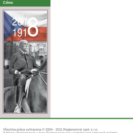
Ctíme
Všechna práva vyhrazena © 2004 - 2011 Regionservis spol. s r.o.
® Název Regionservis a logo Regionservis jsou registrované ochranné známky.