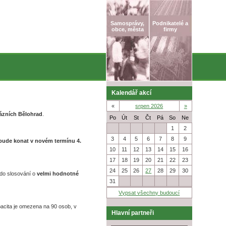
Samosprávy,
Podnikatelé a
obce, města
firmy
Kalendář akcí
«
srpen 2026
»
Lázních Bělohrad
.
Po
Út
St
Čt
Pá
So
Ne
27
28
29
30
31
1
2
3
4
5
6
7
8
9
 bude konat v novém termínu 4.
10
11
12
13
14
15
16
17
18
19
20
21
22
23
24
25
26
27
28
29
30
 do slosování o
velmi hodnotné
31
1
2
3
4
5
6
Vypsat všechny budoucí
pacita je omezena na 90 osob, v
Hlavní partneři