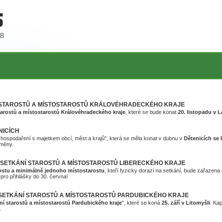
Í STAROSTŮ A MÍSTOSTAROSTŮ KRÁLOVÉHRADECKÉHO KRAJE
tarostů a místostarostů Královéhradeckého kraje
, které se bude konat
20. listopadu v 
NICÍCH
hospodaření s majetkem obcí, měst a krajů", která se měla konat v dubnu v
Dětenicích se
změny.
. SETKÁNÍ STAROSTŮ A MÍSTOSTAROSTŮ LIBERECKÉHO KRAJE
arostu a minimálně jednoho místostarostu
, kteří fyzicky dorazí na setkání, bude zařazena
 pro přihlášky do 30. června!
U SETKÁNÍ STAROSTŮ A MÍSTOSTAROSTŮ PARDUBICKÉHO KRAJE
ání starostů a místostarostů Pardubického kraje
", které se koná
25. září v Litomyšli
. Ka
.