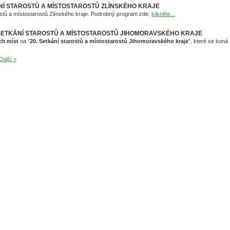
NÍ STAROSTŮ A MÍSTOSTAROSTŮ ZLÍNSKÉHO KRAJE
rostů a místostarostů Zlínského kraje. Podrobný program zde:
klikněte...
 SETKÁNÍ STAROSTŮ A MÍSTOSTAROSTŮ JIHOMORAVSKÉHO KRAJE
ch míst
na "
20. Setkání starostů a místostarostů Jihomoravského kraje
", které se koná
Další »