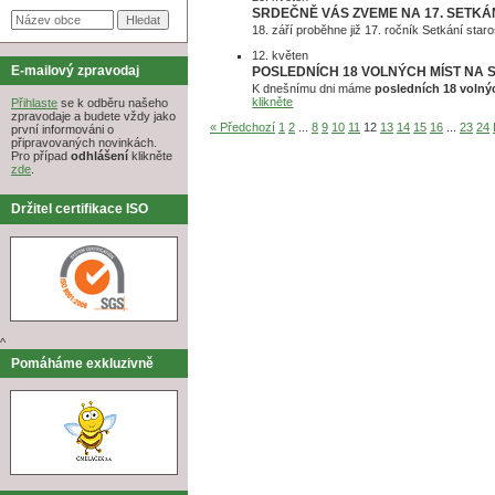
SRDEČNĚ VÁS ZVEME NA 17. SETKÁ
18. září proběhne již 17. ročník Setkání sta
12. květen
E-mailový zpravodaj
POSLEDNÍCH 18 VOLNÝCH MÍST NA
K dnešnímu dni máme
posledních 18 volný
klikněte
Přihlaste
se k odběru našeho
zpravodaje a budete vždy jako
« Předchozí
1
2
...
8
9
10
11
12
13
14
15
16
...
23
24
první informováni o
připravovaných novinkách.
Pro případ
odhlášení
klikněte
zde
.
Držitel certifikace ISO
^
Pomáháme exkluzivně