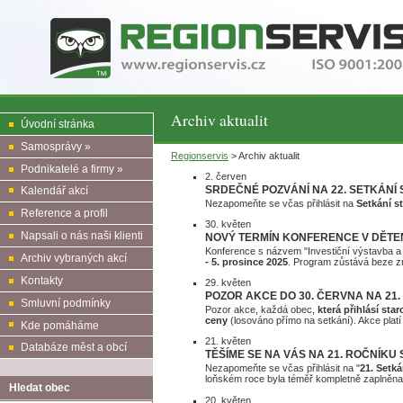
Archiv aktualit
Úvodní stránka
Samosprávy »
Regionservis
> Archiv aktualit
Podnikatelé a firmy »
2. červen
SRDEČNÉ POZVÁNÍ NA 22. SETKÁN
Kalendář akcí
Nezapomeňte se včas přihlásit na
Setkání s
Reference a profil
30. květen
Napsali o nás naši klienti
NOVÝ TERMÍN KONFERENCE V DĚTE
Konference s názvem "Investiční výstavba a 
Archiv vybraných akcí
- 5. prosince 2025
. Program zůstává beze 
Kontakty
29. květen
POZOR AKCE DO 30. ČERVNA NA 21
Smluvní podmínky
Pozor akce, každá obec,
která přihlásí st
ceny
(losováno přímo na setkání). Akce platí
Kde pomáháme
21. květen
Databáze měst a obcí
TĚŠÍME SE NA VÁS NA 21. ROČNÍK
Nezapomeňte se včas přihlásit na "
21. Setk
loňském roce byla téměř kompletně zaplněna
Hledat obec
20. květen