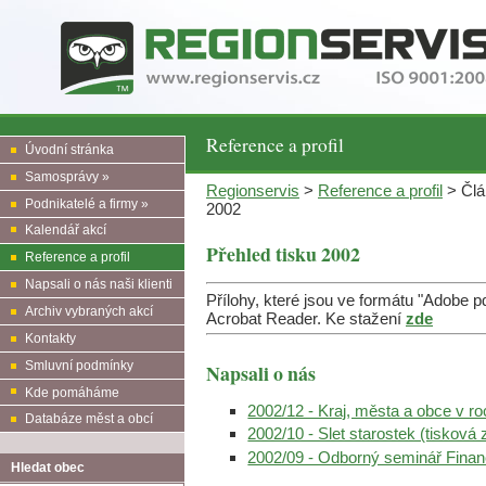
Reference a profil
Úvodní stránka
Samosprávy »
Regionservis
>
Reference a profil
> Člán
Podnikatelé a firmy »
2002
Kalendář akcí
Přehled tisku 2002
Reference a profil
Napsali o nás naši klienti
Přílohy, které jsou ve formátu "Adobe 
Archiv vybraných akcí
Acrobat Reader. Ke stažení
zde
Kontakty
Smluvní podmínky
Napsali o nás
Kde pomáháme
2002/12 - Kraj, města a obce v r
Databáze měst a obcí
2002/10 - Slet starostek (tiskov
2002/09 - Odborný seminář Finan
Hledat obec