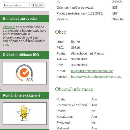
IČ:
249521
Orientační počet obyvatel:
835
Počet zaměstnanců k 1.12.2013:
167
E-mailový zpravodaj
Výměra:
3672 ha
Přihlaste
se k odběru našeho
Obec
zpravodaje a budete vždy jako
první informováni o
připravovaných novinkách.
Pro případ
odhlášení
klikněte
Ulice:
čp. 79
zde
.
PSČ:
39816
Pošta:
Albrechtice nad Vltavou
Držitel certifikace ISO
Telefon:
382288103
Fax:
382288193
E-mail:
ou@albrechticenadvltavou.cz
Internet:
http://www.albrechticenadvltavou.cz
Obecné informace
^
Pomáháme exkluzivně
Pošta:
Ano
Zdravotnické zařízení:
Ano
Policie:
Ne
Kanalizace:
Ano
Plynovod:
Ne
Vodovod:
Ano