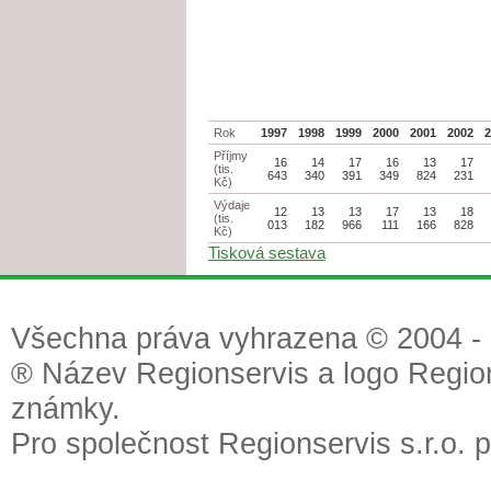
Rok
1997
1998
1999
2000
2001
2002
Příjmy
16
14
17
16
13
17
(tis.
643
340
391
349
824
231
Kč)
Výdaje
12
13
13
17
13
18
(tis.
013
182
966
111
166
828
Kč)
Tisková sestava
Všechna práva vyhrazena © 2004 - 2
® Název Regionservis a logo Region
známky.
Pro společnost Regionservis s.r.o. 