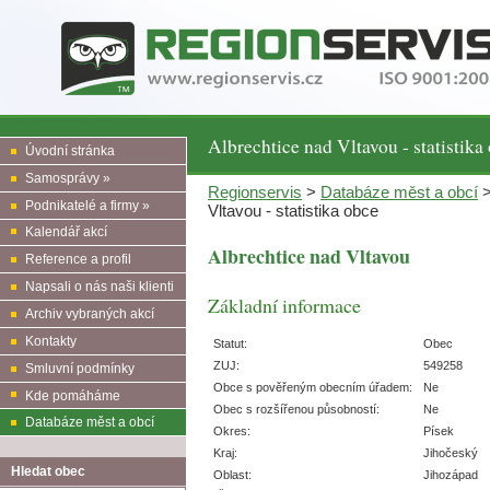
Albrechtice nad Vltavou - statistika
Úvodní stránka
Samosprávy »
Regionservis
>
Databáze měst a obcí
Podnikatelé a firmy »
Vltavou - statistika obce
Kalendář akcí
Albrechtice nad Vltavou
Reference a profil
Napsali o nás naši klienti
Základní informace
Archiv vybraných akcí
Kontakty
Statut:
Obec
ZUJ:
549258
Smluvní podmínky
Obce s pověřeným obecním úřadem:
Ne
Kde pomáháme
Obec s rozšířenou působností:
Ne
Databáze měst a obcí
Okres:
Písek
Kraj:
Jihočeský
Hledat obec
Oblast:
Jihozápad