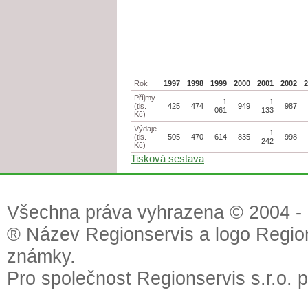
Rok
1997
1998
1999
2000
2001
2002
Příjmy
1
1
(tis.
425
474
949
987
061
133
Kč)
Výdaje
1
(tis.
505
470
614
835
998
242
Kč)
Tisková sestava
Všechna práva vyhrazena © 2004 - 2
® Název Regionservis a logo Region
známky.
Pro společnost Regionservis s.r.o. 