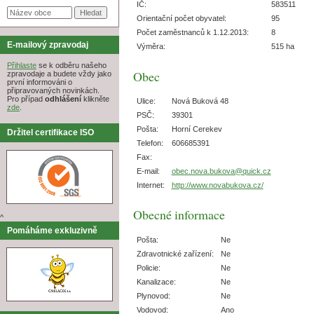
IČ:
583511
Orientační počet obyvatel:
95
Počet zaměstnanců k 1.12.2013:
8
E-mailový zpravodaj
Výměra:
515 ha
Přihlaste
se k odběru našeho
Obec
zpravodaje a budete vždy jako
první informováni o
připravovaných novinkách.
Pro případ
odhlášení
klikněte
Ulice:
Nová Buková 48
zde
.
PSČ:
39301
Pošta:
Horní Cerekev
Držitel certifikace ISO
Telefon:
606685391
Fax:
E-mail:
obec.nova.bukova@quick.cz
Internet:
http://www.novabukova.cz/
Obecné informace
^
Pomáháme exkluzivně
Pošta:
Ne
Zdravotnické zařízení:
Ne
Policie:
Ne
Kanalizace:
Ne
Plynovod:
Ne
Vodovod:
Ano