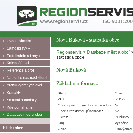
Nová Buková - statistika obce
Úvodní stránka
Samosprávy »
Regionservis
>
Databáze měst a obcí
Podnikatelé a firmy »
statistika obce
Kalendář akcí
Nová Buková
Reference a profil
Napsali o nás naši klienti
Základní informace
Archiv vybraných akcí
Kontakty
Statut:
Obec
ZUJ:
561177
Smluvní podmínky
Obce s pověřeným obecním úřadem:
Ne
Kde pomáháme
Obec s rozšířenou působností:
Ne
Databáze měst a obcí
Okres:
Pelhřimov
Kraj:
Vysočina
Hledat obec
Oblast:
Jihovýchod