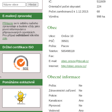
IČ:
511609
Orientační počet obyvatel:
224
Počet zaměstnanců k 1.12.2013:
68
E-mailový zpravodaj
Výměra:
998 ha
Přihlaste
se k odběru našeho
Obec
zpravodaje a budete vždy jako
první informováni o
připravovaných novinkách.
Pro případ
odhlášení
klikněte
Ulice:
Onšov 10
zde
.
PSČ:
39501
Pošta:
Pacov
Držitel certifikace ISO
Telefon:
565498118
Fax:
E-mail:
obec.onsov@tiscali.cz
Internet:
http://obec.onsov.cz/
Obecné informace
^
Pomáháme exkluzivně
Pošta:
Ne
Zdravotnické zařízení:
Ne
Policie:
Ne
Kanalizace:
Ano
Plynovod:
Ne
Vodovod:
Ano