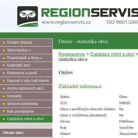
Onšov - statistika obce
Úvodní stránka
Samosprávy »
Regionservis
>
Databáze měst a obcí
Podnikatelé a firmy »
statistika obce
Kalendář akcí
Onšov
Reference a profil
Napsali o nás naši klienti
Základní informace
Archiv vybraných akcí
Kontakty
Statut:
Obec
ZUJ:
548502
Smluvní podmínky
Obce s pověřeným obecním úřadem:
Ne
Kde pomáháme
Obec s rozšířenou působností:
Ne
Databáze měst a obcí
Okres:
Pelhřimov
Kraj:
Vysočina
Hledat obec
Oblast:
Jihovýchod