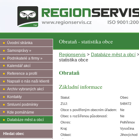
Obrataň - statistika obce
Úvodní stránka
Samosprávy »
Regionservis
>
Databáze měst a obcí
Podnikatelé a firmy »
statistika obce
Kalendář akcí
Obrataň
Reference a profil
Napsali o nás naši klienti
Základní informace
Archiv vybraných akcí
Kontakty
Statut:
Obec
ZUJ:
548472
Smluvní podmínky
Obce s pověřeným obecním úřadem:
Ne
Kde pomáháme
Obec s rozšířenou působností:
Ne
Databáze měst a obcí
Okres:
Pelhřimov
Kraj:
Vysočina
Hledat obec
Oblast:
Jihovýchod