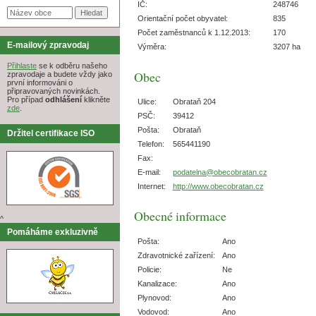
IČ:
248746
Orientační počet obyvatel:
835
Počet zaměstnanců k 1.12.2013:
170
E-mailový zpravodaj
Výměra:
3207 ha
Přihlaste
se k odběru našeho
Obec
zpravodaje a budete vždy jako
první informováni o
připravovaných novinkách.
Pro případ
odhlášení
klikněte
Ulice:
Obrataň 204
zde
.
PSČ:
39412
Pošta:
Obrataň
Držitel certifikace ISO
Telefon:
565441190
Fax:
E-mail:
podatelna@obecobratan.cz
Internet:
http://www.obecobratan.cz
Obecné informace
^
Pomáháme exkluzivně
Pošta:
Ano
Zdravotnické zařízení:
Ano
Policie:
Ne
Kanalizace:
Ano
Plynovod:
Ano
Vodovod:
Ano