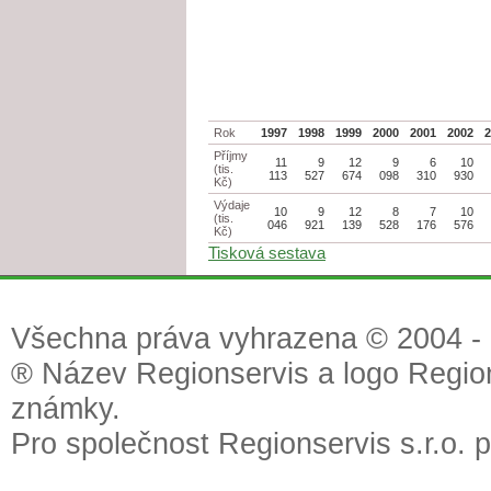
Rok
1997
1998
1999
2000
2001
2002
Příjmy
11
9
12
9
6
10
(tis.
113
527
674
098
310
930
Kč)
Výdaje
10
9
12
8
7
10
(tis.
046
921
139
528
176
576
Kč)
Tisková sestava
Všechna práva vyhrazena © 2004 - 2
® Název Regionservis a logo Region
známky.
Pro společnost Regionservis s.r.o. 