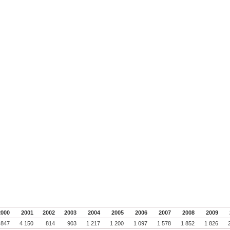
2000
2001
2002
2003
2004
2005
2006
2007
2008
2009
847
4 150
814
903
1 217
1 200
1 097
1 578
1 852
1 826