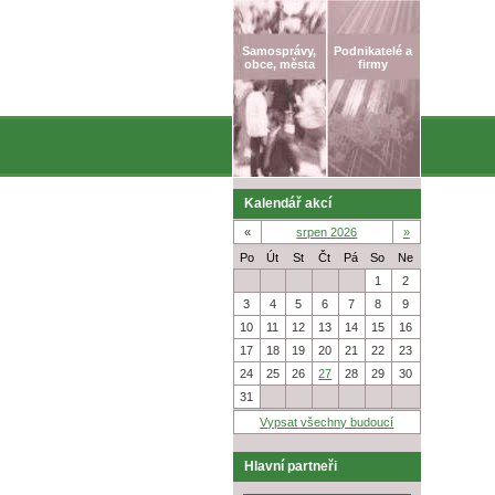
Samosprávy,
Podnikatelé a
obce, města
firmy
Kalendář akcí
«
srpen 2026
»
Po
Út
St
Čt
Pá
So
Ne
27
28
29
30
31
1
2
3
4
5
6
7
8
9
10
11
12
13
14
15
16
17
18
19
20
21
22
23
24
25
26
27
28
29
30
31
1
2
3
4
5
6
Vypsat všechny budoucí
Hlavní partneři