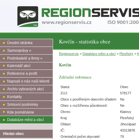
Kovčín - statistika obce
Úvodní stránka
Samosprávy »
Regionservis
>
Databáze měst a obcí
>
Plzeňský
>
K
Podnikatelé a firmy »
Kovčín
Kalendář akcí
Reference a profil
Základní informace
Napsali o nás naši klienti
Statut:
Obec
Archiv vybraných akcí
ZUJ:
578177
Kontakty
Obce s pověřeným obecním úřadem:
Ne
Smluvní podmínky
Obec s rozšířenou působností:
Ne
Okres:
Klatovy
Kde pomáháme
Kraj:
Plzeňský
Databáze měst a obcí
Oblast:
Jihozápad
IČ:
43313876
Hledat obec
Orientační počet obyvatel:
79