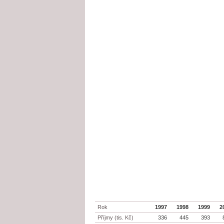
Rok
1997
1998
1999
2
Příjmy (tis. Kč)
336
445
393