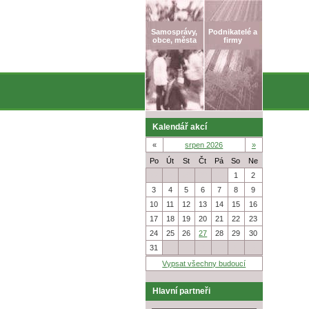
Samosprávy,
Podnikatelé a
obce, města
firmy
Kalendář akcí
«
srpen 2026
»
Po
Út
St
Čt
Pá
So
Ne
27
28
29
30
31
1
2
3
4
5
6
7
8
9
10
11
12
13
14
15
16
17
18
19
20
21
22
23
24
25
26
27
28
29
30
31
1
2
3
4
5
6
Vypsat všechny budoucí
Hlavní partneři