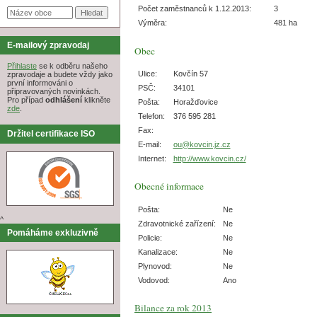
Počet zaměstnanců k 1.12.2013:
3
Výměra:
481 ha
E-mailový zpravodaj
Obec
Přihlaste
se k odběru našeho
Ulice:
Kovčín 57
zpravodaje a budete vždy jako
první informováni o
PSČ:
34101
připravovaných novinkách.
Pro případ
odhlášení
klikněte
Pošta:
Horažďovice
zde
.
Telefon:
376 595 281
Fax:
Držitel certifikace ISO
E-mail:
ou@kovcin.jz.cz
Internet:
http://www.kovcin.cz/
Obecné informace
Pošta:
Ne
^
Zdravotnické zařízení:
Ne
Pomáháme exkluzivně
Policie:
Ne
Kanalizace:
Ne
Plynovod:
Ne
Vodovod:
Ano
Bilance za rok 2013