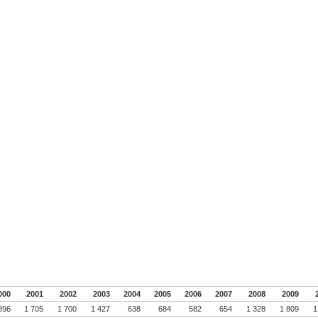
000
2001
2002
2003
2004
2005
2006
2007
2008
2009
896
1 705
1 700
1 427
638
684
582
654
1 328
1 809
1