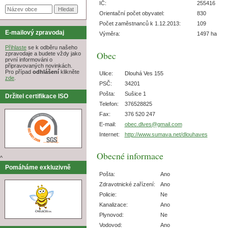
IČ:
255416
Orientační počet obyvatel:
830
Počet zaměstnanců k 1.12.2013:
109
E-mailový zpravodaj
Výměra:
1497 ha
Přihlaste
se k odběru našeho
Obec
zpravodaje a budete vždy jako
první informováni o
připravovaných novinkách.
Pro případ
odhlášení
klikněte
Ulice:
Dlouhá Ves 155
zde
.
PSČ:
34201
Pošta:
Sušice 1
Držitel certifikace ISO
Telefon:
376528825
Fax:
376 520 247
E-mail:
obec.dlves@gmail.com
Internet:
http://www.sumava.net/dlouhaves
Obecné informace
^
Pomáháme exkluzivně
Pošta:
Ano
Zdravotnické zařízení:
Ano
Policie:
Ne
Kanalizace:
Ano
Plynovod:
Ne
Vodovod:
Ano