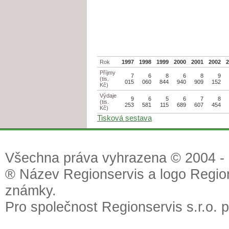
Rok
1997
1998
1999
2000
2001
2002
Příjmy
7
6
8
6
8
9
(tis.
015
060
844
940
909
152
Kč)
Výdaje
9
6
5
6
7
8
(tis.
253
581
115
689
607
454
Kč)
Tisková sestava
Všechna práva vyhrazena © 2004 - 2
® Název Regionservis a logo Region
známky.
Pro společnost Regionservis s.r.o. 