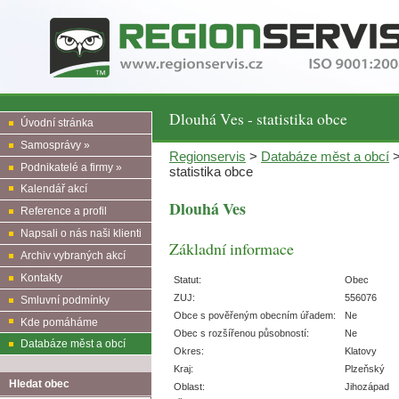
Dlouhá Ves - statistika obce
Úvodní stránka
Samosprávy »
Regionservis
>
Databáze měst a obcí
Podnikatelé a firmy »
statistika obce
Kalendář akcí
Dlouhá Ves
Reference a profil
Napsali o nás naši klienti
Základní informace
Archiv vybraných akcí
Kontakty
Statut:
Obec
ZUJ:
556076
Smluvní podmínky
Obce s pověřeným obecním úřadem:
Ne
Kde pomáháme
Obec s rozšířenou působností:
Ne
Databáze měst a obcí
Okres:
Klatovy
Kraj:
Plzeňský
Hledat obec
Oblast:
Jihozápad