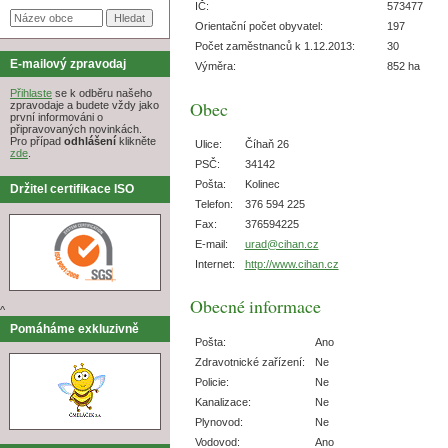
IČ:
573477
Orientační počet obyvatel:
197
Počet zaměstnanců k 1.12.2013:
30
E-mailový zpravodaj
Výměra:
852 ha
Přihlaste
se k odběru našeho
Obec
zpravodaje a budete vždy jako
první informováni o
připravovaných novinkách.
Pro případ
odhlášení
klikněte
Ulice:
Číhaň 26
zde
.
PSČ:
34142
Pošta:
Kolinec
Držitel certifikace ISO
Telefon:
376 594 225
Fax:
376594225
E-mail:
urad@cihan.cz
Internet:
http://www.cihan.cz
Obecné informace
^
Pomáháme exkluzivně
Pošta:
Ano
Zdravotnické zařízení:
Ne
Policie:
Ne
Kanalizace:
Ne
Plynovod:
Ne
Vodovod:
Ano