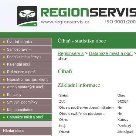
Číhaň - statistika obce
Úvodní stránka
Samosprávy »
Regionservis
>
Databáze měst a obcí
Podnikatelé a firmy »
obce
Kalendář akcí
Číhaň
Reference a profil
Napsali o nás naši klienti
Základní informace
Archiv vybraných akcí
Kontakty
Statut:
Obec
ZUJ:
542024
Smluvní podmínky
Obce s pověřeným obecním úřadem:
Ne
Kde pomáháme
Obec s rozšířenou působností:
Ne
Databáze měst a obcí
Okres:
Klatovy
Kraj:
Plzeňský
Hledat obec
Oblast:
Jihozápad