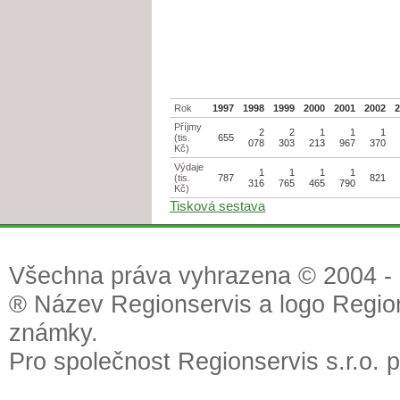
Rok
1997
1998
1999
2000
2001
2002
Příjmy
2
2
1
1
1
(tis.
655
078
303
213
967
370
Kč)
Výdaje
1
1
1
1
(tis.
787
821
316
765
465
790
Kč)
Tisková sestava
Všechna práva vyhrazena © 2004 - 2
® Název Regionservis a logo Region
známky.
Pro společnost Regionservis s.r.o. 