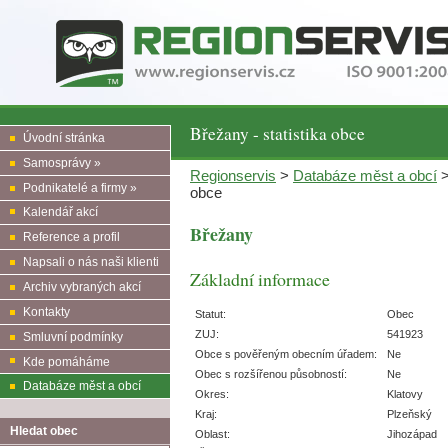
Břežany - statistika obce
Úvodní stránka
Samosprávy »
Regionservis
>
Databáze měst a obcí
Podnikatelé a firmy »
obce
Kalendář akcí
Břežany
Reference a profil
Napsali o nás naši klienti
Základní informace
Archiv vybraných akcí
Kontakty
Statut:
Obec
ZUJ:
541923
Smluvní podmínky
Obce s pověřeným obecním úřadem:
Ne
Kde pomáháme
Obec s rozšířenou působností:
Ne
Databáze měst a obcí
Okres:
Klatovy
Kraj:
Plzeňský
Hledat obec
Oblast:
Jihozápad