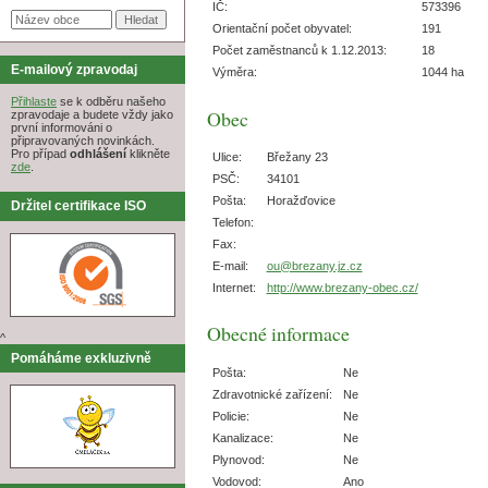
IČ:
573396
Orientační počet obyvatel:
191
Počet zaměstnanců k 1.12.2013:
18
E-mailový zpravodaj
Výměra:
1044 ha
Přihlaste
se k odběru našeho
Obec
zpravodaje a budete vždy jako
první informováni o
připravovaných novinkách.
Pro případ
odhlášení
klikněte
Ulice:
Břežany 23
zde
.
PSČ:
34101
Pošta:
Horažďovice
Držitel certifikace ISO
Telefon:
Fax:
E-mail:
ou@brezany.jz.cz
Internet:
http://www.brezany-obec.cz/
Obecné informace
^
Pomáháme exkluzivně
Pošta:
Ne
Zdravotnické zařízení:
Ne
Policie:
Ne
Kanalizace:
Ne
Plynovod:
Ne
Vodovod:
Ano