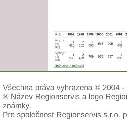
Rok
1997
1998
1999
2000
2001
2002
Příjmy
1
2
1
1
(tis.
916
909
410
262
893
641
Kč)
Výdaje
1
2
1
(tis.
709
953
737
596
470
836
Kč)
Tisková sestava
Všechna práva vyhrazena © 2004 - 2
® Název Regionservis a logo Region
známky.
Pro společnost Regionservis s.r.o. 