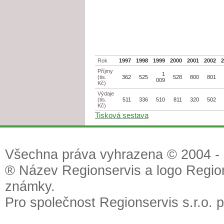
Rok
1997
1998
1999
2000
2001
2002
Příjmy
1
(tis.
362
525
528
800
801
009
Kč)
Výdaje
(tis.
511
336
510
811
320
502
Kč)
Tisková sestava
Všechna práva vyhrazena © 2004 - 2
® Název Regionservis a logo Region
známky.
Pro společnost Regionservis s.r.o. 