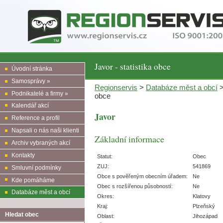
Javor - statistika obce
Úvodní stránka
Samosprávy »
Regionservis
>
Databáze měst a obcí
Podnikatelé a firmy »
obce
Kalendář akcí
Javor
Reference a profil
Napsali o nás naši klienti
Základní informace
Archiv vybraných akcí
Kontakty
Statut:
Obec
ZUJ:
541869
Smluvní podmínky
Obce s pověřeným obecním úřadem:
Ne
Kde pomáháme
Obec s rozšířenou působností:
Ne
Databáze měst a obcí
Okres:
Klatovy
Kraj:
Plzeňský
Hledat obec
Oblast:
Jihozápad