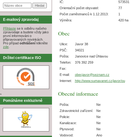
IČ:
573531
Orientační počet obyvatel:
77
Počet zaměstnanců k 1.12.2013:
1
E-mailový zpravodaj
Výměra:
420 ha
Přihlaste
se k odběru našeho
Obec
zpravodaje a budete vždy jako
první informováni o
připravovaných novinkách.
Pro případ
odhlášení
klikněte
Ulice:
Javor 38
zde
.
PSČ:
34021
Pošta:
Janovice nad Úhlavou
Držitel certifikace ISO
Telefon:
376 392 259
Fax:
E-mail:
obecjavor@seznam.cz
Internet:
http://www.sumavanet.cz/javor/ou
Obecné informace
^
Pomáháme exkluzivně
Pošta:
Ne
Zdravotnické zařízení:
Ne
Policie:
Ne
Kanalizace:
Ne
Plynovod:
Ne
Vodovod:
Ano