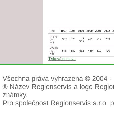
Rok
1997
1998
1999
2000
2001
2002
Příjmy
1
(tis.
367
376
421
712
739
041
Kč)
Výdaje
(tis.
548
389
532
459
512
790
Kč)
Tisková sestava
Všechna práva vyhrazena © 2004 - 2
® Název Regionservis a logo Region
známky.
Pro společnost Regionservis s.r.o. 