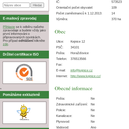
IČ:
573523
Orientační počet obyvatel:
109
Počet zaměstnanců k 1.12.2013:
14
E-mailový zpravodaj
Výměra:
370 ha
Přihlaste
se k odběru našeho
Obec
zpravodaje a budete vždy jako
první informováni o
připravovaných novinkách.
Pro případ
odhlášení
klikněte
Ulice:
Kejnice 12
zde
.
PSČ:
34101
Pošta:
Horažďovice
Držitel certifikace ISO
Telefon:
376513566
Fax:
E-mail:
info@kejnice.cz
Internet:
http://www.kejnice.cz/
Obecné informace
^
Pomáháme exkluzivně
Pošta:
Ne
Zdravotnické zařízení:
Ne
Policie:
Ne
Kanalizace:
Ne
Plynovod:
Ne
Vodovod:
Ano