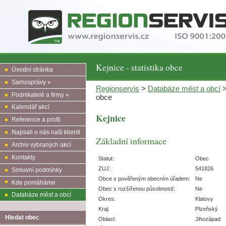
Kejnice - statistika obce
Úvodní stránka
Samosprávy »
Regionservis
>
Databáze měst a obcí
Podnikatelé a firmy »
obce
Kalendář akcí
Kejnice
Reference a profil
Napsali o nás naši klienti
Základní informace
Archiv vybraných akcí
Kontakty
Statut:
Obec
ZUJ:
541826
Smluvní podmínky
Obce s pověřeným obecním úřadem:
Ne
Kde pomáháme
Obec s rozšířenou působností:
Ne
Databáze měst a obcí
Okres:
Klatovy
Kraj:
Plzeňský
Hledat obec
Oblast:
Jihozápad