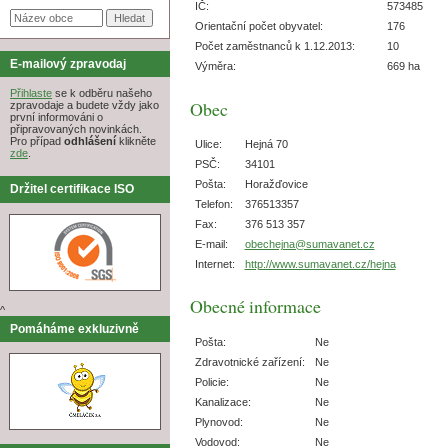
IČ:
573485
Orientační počet obyvatel:
176
Počet zaměstnanců k 1.12.2013:
10
E-mailový zpravodaj
Výměra:
669 ha
Přihlaste
se k odběru našeho
Obec
zpravodaje a budete vždy jako
první informováni o
připravovaných novinkách.
Pro případ
odhlášení
klikněte
Ulice:
Hejná 70
zde
.
PSČ:
34101
Pošta:
Horažďovice
Držitel certifikace ISO
Telefon:
376513357
Fax:
376 513 357
E-mail:
obechejna@sumavanet.cz
Internet:
http://www.sumavanet.cz/hejna
Obecné informace
^
Pomáháme exkluzivně
Pošta:
Ne
Zdravotnické zařízení:
Ne
Policie:
Ne
Kanalizace:
Ne
Plynovod:
Ne
Vodovod:
Ne