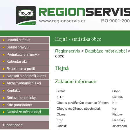
Hejná - statistika obce
Úvodní stránka
Samosprávy »
Regionservis
>
Databáze měst a obcí
Podnikatelé a firmy »
obce
Kalendář akcí
Hejná
Reference a profil
Napsali o nás naši klienti
Základní informace
Archiv vybraných akcí
Kontakty
Statut:
Obec
ZUJ:
541796
Smluvní podmínky
Obce s pověřeným obecním úřadem:
Ne
Kde pomáháme
Obec s rozšířenou působností:
Ne
Databáze měst a obcí
Okres:
Klatovy
Kraj:
Plzeňský
Hledat obec
Oblast:
Jihozápad