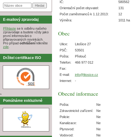
IČ:
580562
Orientační počet obyvatel:
131
Počet zaměstnanců k 1.12.2013:
12
E-mailový zpravodaj
Výměra:
1011 ha
Přihlaste
se k odběru našeho
Obec
zpravodaje a budete vždy jako
první informováni o
připravovaných novinkách.
Pro případ
odhlášení
klikněte
Ulice:
Litošice 27
zde
.
PSČ:
53501
Pošta:
Přelouč
Držitel certifikace ISO
Telefon:
466 977 012
Fax:
E-mail:
info@litosice.cz
Internet:
-
Obecné informace
^
Pomáháme exkluzivně
Pošta:
Ne
Zdravotnické zařízení:
Ne
Policie:
Ne
Kanalizace:
Ne
Plynovod:
Ne
Vodovod:
Ne