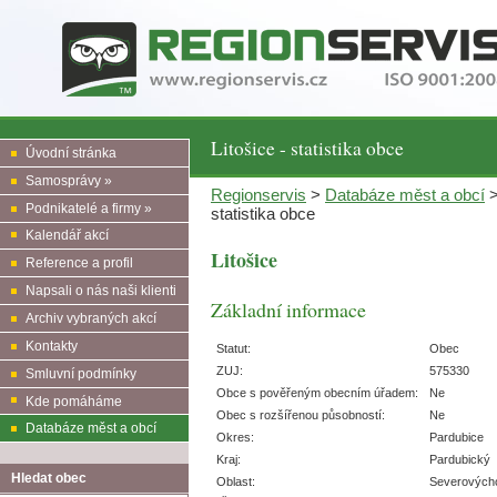
Litošice - statistika obce
Úvodní stránka
Samosprávy »
Regionservis
>
Databáze měst a obcí
Podnikatelé a firmy »
statistika obce
Kalendář akcí
Litošice
Reference a profil
Napsali o nás naši klienti
Základní informace
Archiv vybraných akcí
Kontakty
Statut:
Obec
ZUJ:
575330
Smluvní podmínky
Obce s pověřeným obecním úřadem:
Ne
Kde pomáháme
Obec s rozšířenou působností:
Ne
Databáze měst a obcí
Okres:
Pardubice
Kraj:
Pardubický
Hledat obec
Oblast:
Severových