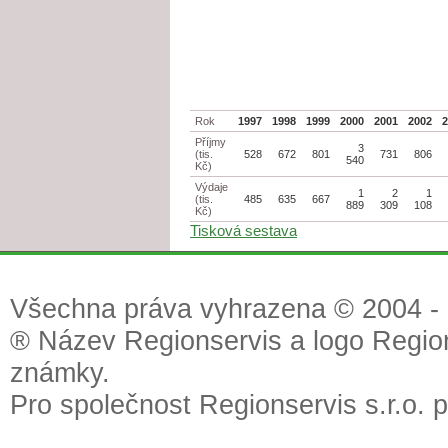
Rok
1997
1998
1999
2000
2001
2002
Příjmy
3
(tis.
528
672
801
731
806
540
Kč)
Výdaje
1
2
1
(tis.
485
635
667
889
309
108
Kč)
Tisková sestava
Všechna práva vyhrazena © 2004 - 2
® Název Regionservis a logo Region
známky.
Pro společnost Regionservis s.r.o. 