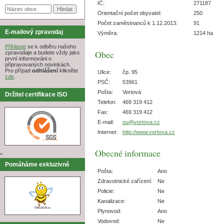
IČ:
271187
Orientační počet obyvatel:
250
Počet zaměstnanců k 1.12.2013:
91
E-mailový zpravodaj
Výměra:
1214 ha
Přihlaste
se k odběru našeho
Obec
zpravodaje a budete vždy jako
první informováni o
připravovaných novinkách.
Pro případ
odhlášení
klikněte
Ulice:
čp. 95
zde
.
PSČ:
53961
Pošta:
Vortová
Držitel certifikace ISO
Telefon:
469 319 412
Fax:
469 319 412
E-mail:
ou@vortova.cz
Internet:
http://www.vortova.cz
Obecné informace
^
Pomáháme exkluzivně
Pošta:
Ano
Zdravotnické zařízení:
Ne
Policie:
Ne
Kanalizace:
Ne
Plynovod:
Ano
Vodovod:
Ne