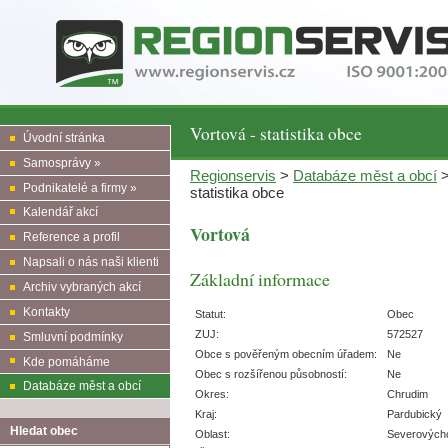
Vortová - statistika obce
Úvodní stránka
Samosprávy »
Regionservis
>
Databáze měst a obcí
Podnikatelé a firmy »
statistika obce
Kalendář akcí
Vortová
Reference a profil
Napsali o nás naši klienti
Základní informace
Archiv vybraných akcí
Kontakty
Statut:
Obec
ZUJ:
572527
Smluvní podmínky
Obce s pověřeným obecním úřadem:
Ne
Kde pomáháme
Obec s rozšířenou působností:
Ne
Databáze měst a obcí
Okres:
Chrudim
Kraj:
Pardubický
Hledat obec
Oblast:
Severových