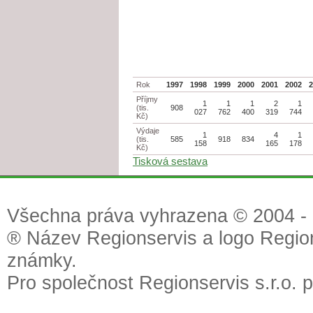
Rok
1997
1998
1999
2000
2001
2002
Příjmy
1
1
1
2
1
(tis.
908
027
762
400
319
744
Kč)
Výdaje
1
4
1
(tis.
585
918
834
158
165
178
Kč)
Tisková sestava
Všechna práva vyhrazena © 2004 - 2
® Název Regionservis a logo Region
známky.
Pro společnost Regionservis s.r.o. 