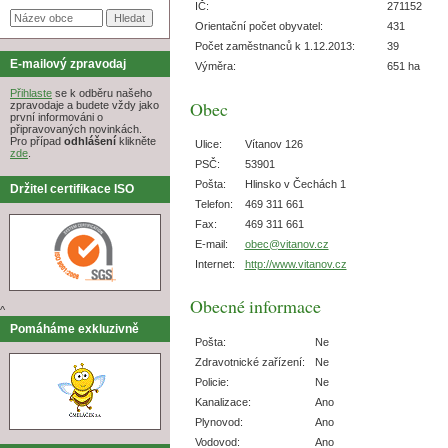
IČ:
271152
Orientační počet obyvatel:
431
Počet zaměstnanců k 1.12.2013:
39
E-mailový zpravodaj
Výměra:
651 ha
Přihlaste
se k odběru našeho
Obec
zpravodaje a budete vždy jako
první informováni o
připravovaných novinkách.
Pro případ
odhlášení
klikněte
Ulice:
Vítanov 126
zde
.
PSČ:
53901
Pošta:
Hlinsko v Čechách 1
Držitel certifikace ISO
Telefon:
469 311 661
Fax:
469 311 661
E-mail:
obec@vitanov.cz
Internet:
http://www.vitanov.cz
Obecné informace
^
Pomáháme exkluzivně
Pošta:
Ne
Zdravotnické zařízení:
Ne
Policie:
Ne
Kanalizace:
Ano
Plynovod:
Ano
Vodovod:
Ano