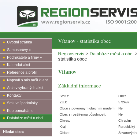
Vítanov - statistika obce
Úvodní stránka
Samosprávy »
Regionservis
>
Databáze měst a obcí
Podnikatelé a firmy »
statistika obce
Kalendář akcí
Vítanov
Reference a profil
Napsali o nás naši klienti
Základní informace
Archiv vybraných akcí
Kontakty
Statut:
Obec
ZUJ:
572497
Smluvní podmínky
Obce s pověřeným obecním úřadem:
Ne
Kde pomáháme
Obec s rozšířenou působností:
Ne
Databáze měst a obcí
Okres:
Chrudim
Kraj:
Pardubický
Hledat obec
Oblast:
Severových