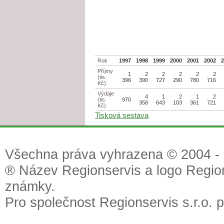
Rok
1997
1998
1999
2000
2001
2002
Příjmy
1
2
2
2
2
2
(tis.
396
390
727
290
780
716
Kč)
Výdaje
4
1
2
1
2
(tis.
970
358
643
103
361
721
Kč)
Tisková sestava
Všechna práva vyhrazena © 2004 - 2
® Název Regionservis a logo Region
známky.
Pro společnost Regionservis s.r.o. 