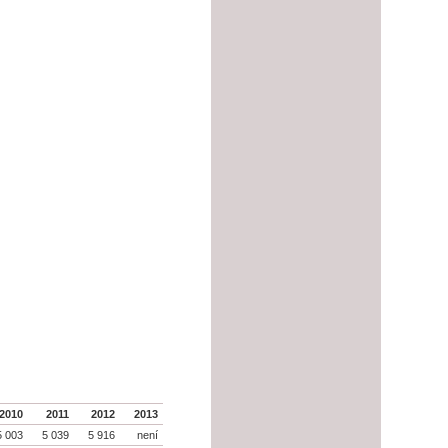
2010
2011
2012
2013
5 003
5 039
5 916
není