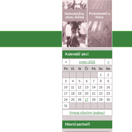
Samosprávy,
Podnikatelé a
obce, města
firmy
Kalendář akcí
«
srpen 2026
»
Po
Út
St
Čt
Pá
So
Ne
27
28
29
30
31
1
2
3
4
5
6
7
8
9
10
11
12
13
14
15
16
17
18
19
20
21
22
23
24
25
26
27
28
29
30
31
1
2
3
4
5
6
Vypsat všechny budoucí
Hlavní partneři