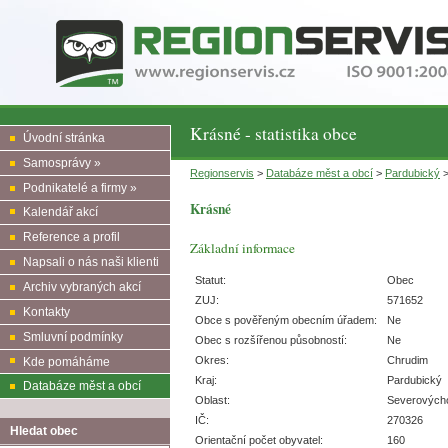
Krásné - statistika obce
Úvodní stránka
Samosprávy »
Regionservis
>
Databáze měst a obcí
>
Pardubický
Podnikatelé a firmy »
Krásné
Kalendář akcí
Reference a profil
Základní informace
Napsali o nás naši klienti
Statut:
Obec
Archiv vybraných akcí
ZUJ:
571652
Kontakty
Obce s pověřeným obecním úřadem:
Ne
Smluvní podmínky
Obec s rozšířenou působností:
Ne
Okres:
Chrudim
Kde pomáháme
Kraj:
Pardubický
Databáze měst a obcí
Oblast:
Severových
IČ:
270326
Hledat obec
Orientační počet obyvatel:
160