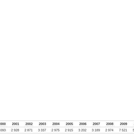
2000
2001
2002
2003
2004
2005
2006
2007
2008
2009
 093
2 928
2 871
3 337
2 975
2 915
3 202
3 189
2 974
7 521