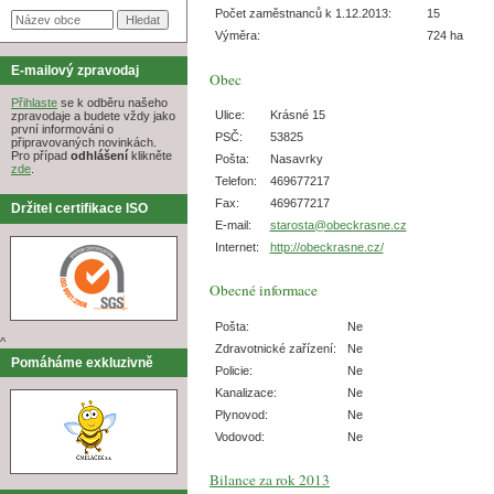
Počet zaměstnanců k 1.12.2013:
15
Výměra:
724 ha
E-mailový zpravodaj
Obec
Přihlaste
se k odběru našeho
Ulice:
Krásné 15
zpravodaje a budete vždy jako
první informováni o
PSČ:
53825
připravovaných novinkách.
Pro případ
odhlášení
klikněte
Pošta:
Nasavrky
zde
.
Telefon:
469677217
Fax:
469677217
Držitel certifikace ISO
E-mail:
starosta@obeckrasne.cz
Internet:
http://obeckrasne.cz/
Obecné informace
Pošta:
Ne
^
Zdravotnické zařízení:
Ne
Pomáháme exkluzivně
Policie:
Ne
Kanalizace:
Ne
Plynovod:
Ne
Vodovod:
Ne
Bilance za rok 2013