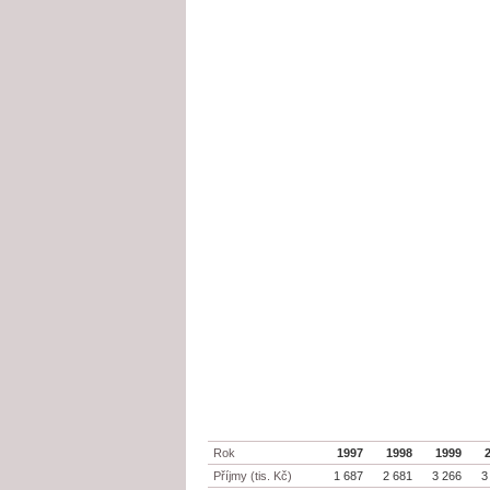
Rok
1997
1998
1999
Příjmy (tis. Kč)
1 687
2 681
3 266
3