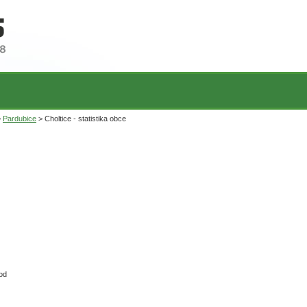
>
Pardubice
> Choltice - statistika obce
od