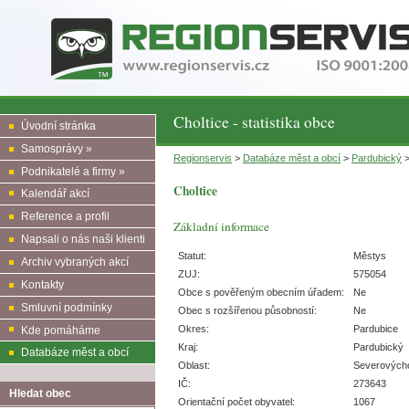
Choltice - statistika obce
Úvodní stránka
Samosprávy »
Regionservis
>
Databáze měst a obcí
>
Pardubický
Podnikatelé a firmy »
Choltice
Kalendář akcí
Reference a profil
Základní informace
Napsali o nás naši klienti
Statut:
Městys
Archiv vybraných akcí
ZUJ:
575054
Kontakty
Obce s pověřeným obecním úřadem:
Ne
Smluvní podmínky
Obec s rozšířenou působností:
Ne
Okres:
Pardubice
Kde pomáháme
Kraj:
Pardubický
Databáze měst a obcí
Oblast:
Severových
IČ:
273643
Hledat obec
Orientační počet obyvatel:
1067