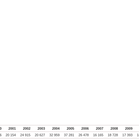
0
2001
2002
2003
2004
2005
2006
2007
2008
2009
56
20 154
24 915
20 627
32 959
37 281
26 478
16 165
18 728
17 393
1