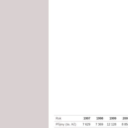
Rok
1997
1998
1999
200
Příjmy (tis. Kč)
7 629
7 369
12 128
8 8