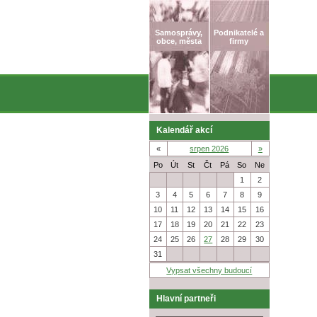
Samosprávy,
Podnikatelé a
obce, města
firmy
Kalendář akcí
«
srpen 2026
»
Po
Út
St
Čt
Pá
So
Ne
27
28
29
30
31
1
2
3
4
5
6
7
8
9
10
11
12
13
14
15
16
17
18
19
20
21
22
23
24
25
26
27
28
29
30
31
1
2
3
4
5
6
Vypsat všechny budoucí
Hlavní partneři