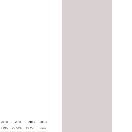
2010
2011
2012
2013
8 195
29 524
19 276
není