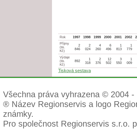
Rok
1997
1998
1999
2000
2001
2002
Příjmy
2
2
4
6
1
1
(tis.
846
024
260
496
813
779
Kč)
Výdaje
1
2
12
3
1
(tis.
892
318
376
502
550
009
Kč)
Tisková sestava
Všechna práva vyhrazena © 2004 - 2
® Název Regionservis a logo Region
známky.
Pro společnost Regionservis s.r.o. 