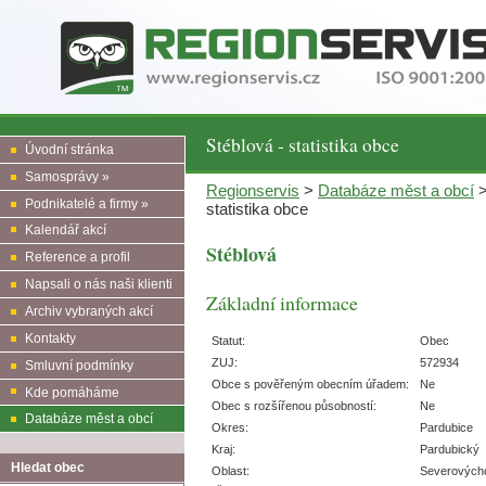
Stéblová - statistika obce
Úvodní stránka
Samosprávy »
Regionservis
>
Databáze měst a obcí
Podnikatelé a firmy »
statistika obce
Kalendář akcí
Stéblová
Reference a profil
Napsali o nás naši klienti
Základní informace
Archiv vybraných akcí
Kontakty
Statut:
Obec
ZUJ:
572934
Smluvní podmínky
Obce s pověřeným obecním úřadem:
Ne
Kde pomáháme
Obec s rozšířenou působností:
Ne
Databáze měst a obcí
Okres:
Pardubice
Kraj:
Pardubický
Hledat obec
Oblast:
Severových