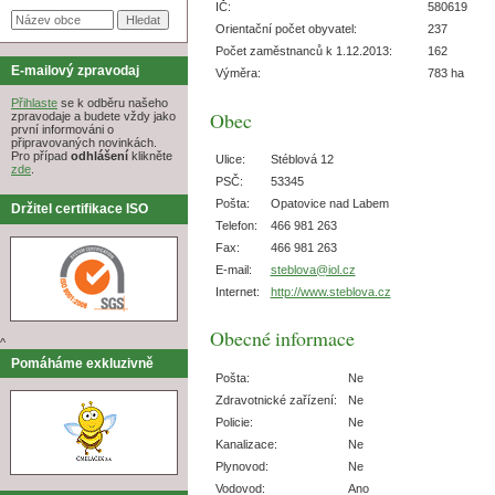
IČ:
580619
Orientační počet obyvatel:
237
Počet zaměstnanců k 1.12.2013:
162
E-mailový zpravodaj
Výměra:
783 ha
Přihlaste
se k odběru našeho
Obec
zpravodaje a budete vždy jako
první informováni o
připravovaných novinkách.
Pro případ
odhlášení
klikněte
Ulice:
Stéblová 12
zde
.
PSČ:
53345
Pošta:
Opatovice nad Labem
Držitel certifikace ISO
Telefon:
466 981 263
Fax:
466 981 263
E-mail:
steblova@iol.cz
Internet:
http://www.steblova.cz
Obecné informace
^
Pomáháme exkluzivně
Pošta:
Ne
Zdravotnické zařízení:
Ne
Policie:
Ne
Kanalizace:
Ne
Plynovod:
Ne
Vodovod:
Ano