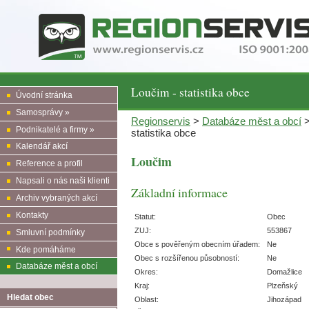
Loučim - statistika obce
Úvodní stránka
Samosprávy »
Regionservis
>
Databáze měst a obcí
Podnikatelé a firmy »
statistika obce
Kalendář akcí
Loučim
Reference a profil
Napsali o nás naši klienti
Základní informace
Archiv vybraných akcí
Kontakty
Statut:
Obec
ZUJ:
553867
Smluvní podmínky
Obce s pověřeným obecním úřadem:
Ne
Kde pomáháme
Obec s rozšířenou působností:
Ne
Databáze měst a obcí
Okres:
Domažlice
Kraj:
Plzeňský
Hledat obec
Oblast:
Jihozápad