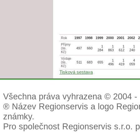
Rok
1997
1998
1999
2000
2001
2002
Příjmy
1
1
1
1
(tis.
497
660
284
863
612
240
Kč)
Výdaje
1
1
4
(tis.
511
683
655
496
419
059
Kč)
Tisková sestava
Všechna práva vyhrazena © 2004 - 2
® Název Regionservis a logo Region
známky.
Pro společnost Regionservis s.r.o. 