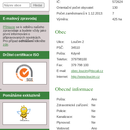
IČ:
572624
Orientační počet obyvatel:
130
Počet zaměstnanců k 1.12.2013:
7
E-mailový zpravodaj
Výměra:
425 ha
Přihlaste
se k odběru našeho
Obec
zpravodaje a budete vždy jako
první informováni o
připravovaných novinkách.
Pro případ
odhlášení
klikněte
Ulice:
Loučim 2
zde
.
PSČ:
34510
Pošta:
Kdyně
Držitel certifikace ISO
Telefon:
379798100
Fax:
379 798 100
E-mail:
obec.loucim@tiscali.cz
Internet:
http://www.loucim.cz
Obecné informace
^
Pomáháme exkluzivně
Pošta:
Ano
Zdravotnické zařízení:
Ne
Policie:
Ne
Kanalizace:
Ne
Plynovod:
Ne
Vodovod:
Ano