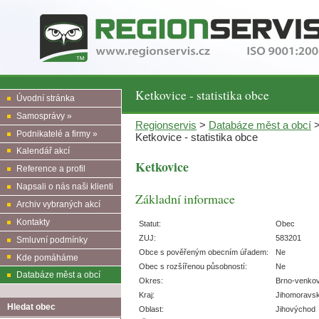
Ketkovice - statistika obce
Úvodní stránka
Samosprávy »
Regionservis
>
Databáze měst a obcí
Podnikatelé a firmy »
Ketkovice - statistika obce
Kalendář akcí
Ketkovice
Reference a profil
Napsali o nás naši klienti
Základní informace
Archiv vybraných akcí
Kontakty
Statut:
Obec
ZUJ:
583201
Smluvní podmínky
Obce s pověřeným obecním úřadem:
Ne
Kde pomáháme
Obec s rozšířenou působností:
Ne
Databáze měst a obcí
Okres:
Brno-venko
Kraj:
Jihomoravs
Hledat obec
Oblast:
Jihovýchod