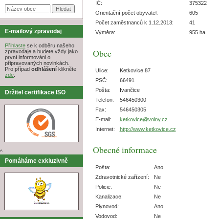
IČ:
375322
Orientační počet obyvatel:
605
Počet zaměstnanců k 1.12.2013:
41
E-mailový zpravodaj
Výměra:
955 ha
Přihlaste
se k odběru našeho
Obec
zpravodaje a budete vždy jako
první informováni o
připravovaných novinkách.
Pro případ
odhlášení
klikněte
Ulice:
Ketkovice 87
zde
.
PSČ:
66491
Pošta:
Ivančice
Držitel certifikace ISO
Telefon:
546450300
Fax:
546450305
E-mail:
ketkovice@volny.cz
Internet:
http://www.ketkovice.cz
Obecné informace
^
Pomáháme exkluzivně
Pošta:
Ano
Zdravotnické zařízení:
Ne
Policie:
Ne
Kanalizace:
Ne
Plynovod:
Ano
Vodovod:
Ne