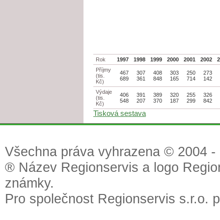
Rok
1997
1998
1999
2000
2001
2002
Příjmy
467
307
408
303
250
273
(tis.
689
361
848
165
714
142
Kč)
Výdaje
406
391
389
320
255
326
(tis.
548
207
370
187
299
842
Kč)
Tisková sestava
Všechna práva vyhrazena © 2004 - 2
® Název Regionservis a logo Region
známky.
Pro společnost Regionservis s.r.o. 