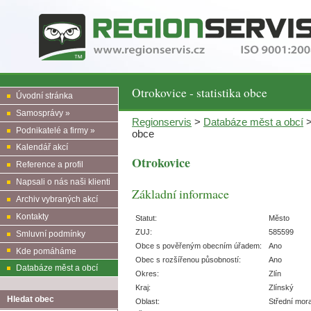
Otrokovice - statistika obce
Úvodní stránka
Samosprávy »
Regionservis
>
Databáze měst a obcí
Podnikatelé a firmy »
obce
Kalendář akcí
Otrokovice
Reference a profil
Napsali o nás naši klienti
Základní informace
Archiv vybraných akcí
Kontakty
Statut:
Město
ZUJ:
585599
Smluvní podmínky
Obce s pověřeným obecním úřadem:
Ano
Kde pomáháme
Obec s rozšířenou působností:
Ano
Databáze měst a obcí
Okres:
Zlín
Kraj:
Zlínský
Hledat obec
Oblast:
Střední mor