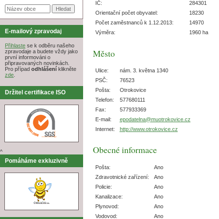
IČ:
284301
Orientační počet obyvatel:
18230
Počet zaměstnanců k 1.12.2013:
14970
E-mailový zpravodaj
Výměra:
1960 ha
Přihlaste
se k odběru našeho
Město
zpravodaje a budete vždy jako
první informováni o
připravovaných novinkách.
Pro případ
odhlášení
klikněte
Ulice:
nám. 3. května 1340
zde
.
PSČ:
76523
Pošta:
Otrokovice
Držitel certifikace ISO
Telefon:
577680111
Fax:
577933369
E-mail:
epodatelna@muotrokovice.cz
Internet:
http://www.otrokovice.cz
Obecné informace
^
Pomáháme exkluzivně
Pošta:
Ano
Zdravotnické zařízení:
Ano
Policie:
Ano
Kanalizace:
Ano
Plynovod:
Ano
Vodovod:
Ano