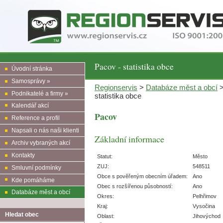
Pacov - statistika obce
Úvodní stránka
Samosprávy »
Regionservis
>
Databáze měst a obcí
Podnikatelé a firmy »
statistika obce
Kalendář akcí
Pacov
Reference a profil
Napsali o nás naši klienti
Základní informace
Archiv vybraných akcí
Kontakty
Statut:
Město
ZUJ:
548511
Smluvní podmínky
Obce s pověřeným obecním úřadem:
Ano
Kde pomáháme
Obec s rozšířenou působností:
Ano
Databáze měst a obcí
Okres:
Pelhřimov
Kraj:
Vysočina
Hledat obec
Oblast:
Jihovýchod