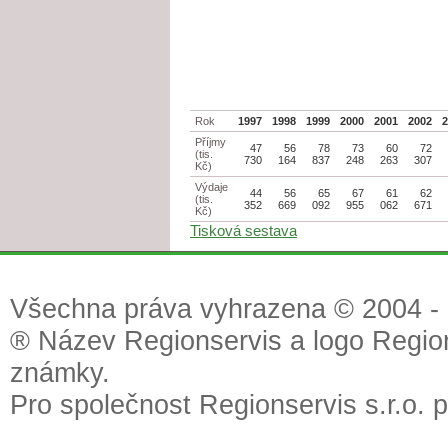
Rok
1997
1998
1999
2000
2001
2002
Příjmy
47
56
78
73
60
72
(tis.
730
164
837
248
263
307
Kč)
Výdaje
44
56
65
67
61
62
(tis.
352
669
092
955
062
671
Kč)
Tisková sestava
Všechna práva vyhrazena © 2004 - 2
® Název Regionservis a logo Region
známky.
Pro společnost Regionservis s.r.o. 