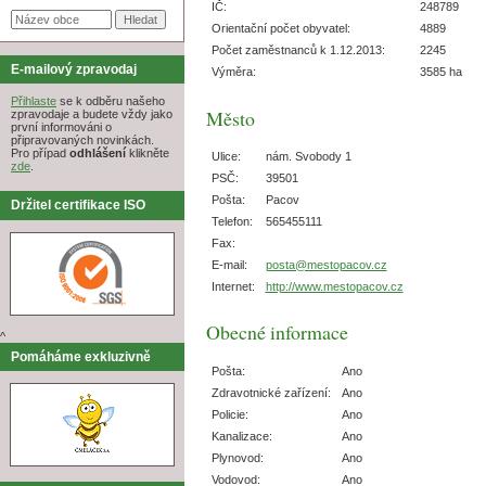
IČ:
248789
Orientační počet obyvatel:
4889
Počet zaměstnanců k 1.12.2013:
2245
E-mailový zpravodaj
Výměra:
3585 ha
Přihlaste
se k odběru našeho
Město
zpravodaje a budete vždy jako
první informováni o
připravovaných novinkách.
Pro případ
odhlášení
klikněte
Ulice:
nám. Svobody 1
zde
.
PSČ:
39501
Pošta:
Pacov
Držitel certifikace ISO
Telefon:
565455111
Fax:
E-mail:
posta@mestopacov.cz
Internet:
http://www.mestopacov.cz
Obecné informace
^
Pomáháme exkluzivně
Pošta:
Ano
Zdravotnické zařízení:
Ano
Policie:
Ano
Kanalizace:
Ano
Plynovod:
Ano
Vodovod:
Ano