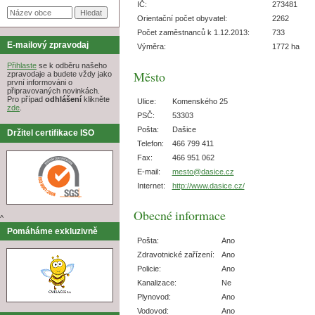
IČ:
273481
Orientační počet obyvatel:
2262
Počet zaměstnanců k 1.12.2013:
733
E-mailový zpravodaj
Výměra:
1772 ha
Přihlaste
se k odběru našeho
Město
zpravodaje a budete vždy jako
první informováni o
připravovaných novinkách.
Pro případ
odhlášení
klikněte
Ulice:
Komenského 25
zde
.
PSČ:
53303
Pošta:
Dašice
Držitel certifikace ISO
Telefon:
466 799 411
Fax:
466 951 062
E-mail:
mesto@dasice.cz
Internet:
http://www.dasice.cz/
Obecné informace
^
Pomáháme exkluzivně
Pošta:
Ano
Zdravotnické zařízení:
Ano
Policie:
Ano
Kanalizace:
Ne
Plynovod:
Ano
Vodovod:
Ano