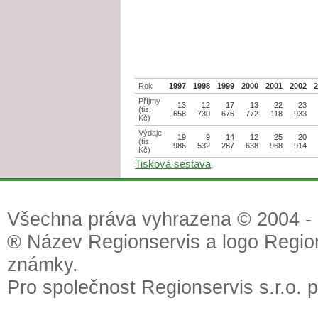
Rok
1997
1998
1999
2000
2001
2002
Příjmy
13
12
17
13
22
23
(tis.
658
730
676
772
118
933
Kč)
Výdaje
19
9
14
12
25
20
(tis.
986
532
287
638
968
914
Kč)
Tisková sestava
Všechna práva vyhrazena © 2004 - 2
® Název Regionservis a logo Region
známky.
Pro společnost Regionservis s.r.o. 