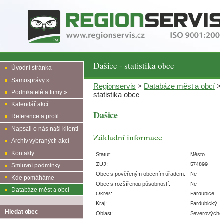
Dašice - statistika obce
Úvodní stránka
Samosprávy »
Regionservis
>
Databáze měst a obcí
Podnikatelé a firmy »
statistika obce
Kalendář akcí
Dašice
Reference a profil
Napsali o nás naši klienti
Základní informace
Archiv vybraných akcí
Kontakty
Statut:
Město
ZUJ:
574899
Smluvní podmínky
Obce s pověřeným obecním úřadem:
Ne
Kde pomáháme
Obec s rozšířenou působností:
Ne
Databáze měst a obcí
Okres:
Pardubice
Kraj:
Pardubický
Hledat obec
Oblast:
Severových