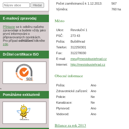
Počet zaměstnanců k 1.12.2013:
567
Výměra:
760 ha
E-mailový zpravodaj
Město
Přihlaste
se k odběru našeho
Ulice:
Revoluční 1
zpravodaje a budete vždy jako
první informováni o
PSČ:
273 43
připravovaných novinkách.
Pro případ
odhlášení
klikněte
Pošta:
Buštěhrad
zde
.
Telefon:
312250301
Fax:
312278030
Držitel certifikace ISO
E-mail:
meu@mestobustehrad.cz
Internet:
http://mestobustehrad.cz
Obecné informace
Pošta:
Ano
^
Zdravotnické zařízení:
Ano
Pomáháme exkluzivně
Policie:
Ne
Kanalizace:
Ne
Plynovod:
Ano
Vodovod:
Ano
Bilance za rok 2013