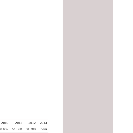
2010
2011
2012
2013
50 662
51 560
31 780
není