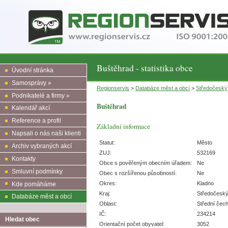
Buštěhrad - statistika obce
Úvodní stránka
Samosprávy »
Regionservis
>
Databáze měst a obcí
>
Středočeský
Podnikatelé a firmy »
Buštěhrad
Kalendář akcí
Reference a profil
Základní informace
Napsali o nás naši klienti
Statut:
Město
Archiv vybraných akcí
ZUJ:
532169
Kontakty
Obce s pověřeným obecním úřadem:
Ne
Smluvní podmínky
Obec s rozšířenou působností:
Ne
Okres:
Kladno
Kde pomáháme
Kraj:
Středočesk
Databáze měst a obcí
Oblast:
Střední čec
IČ:
234214
Hledat obec
Orientační počet obyvatel:
3052