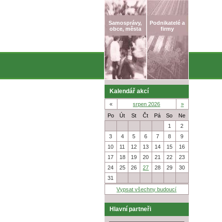
Samosprávy,
Podnikatelé a
obce, města
firmy
Kalendář akcí
«
srpen 2026
»
Po
Út
St
Čt
Pá
So
Ne
27
28
29
30
31
1
2
3
4
5
6
7
8
9
10
11
12
13
14
15
16
17
18
19
20
21
22
23
24
25
26
27
28
29
30
31
1
2
3
4
5
6
Vypsat všechny budoucí
Hlavní partneři