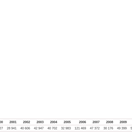
00
2001
2002
2003
2004
2005
2006
2007
2008
2009
27
28 941
40 606
42 947
40 702
32 983
121 469
47 372
30 176
49 399