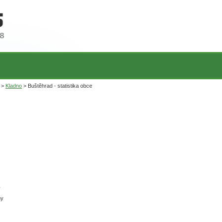
>
Kladno
> Buštěhrad - statistika obce
ý
hy