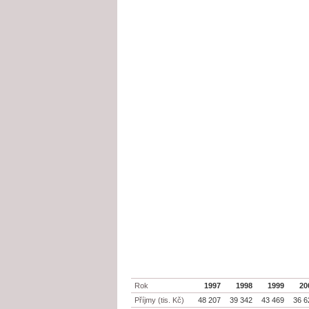
Rok
1997
1998
1999
20
Příjmy (tis. Kč)
48 207
39 342
43 469
36 6