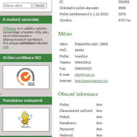
IČ:
281859
Orientační počet obyvatel:
9580
Počet zaměstnanců k 1.12.2013:
3079
E-mailový zpravodaj
Výměra:
4757 ha
Přihlaste
se k odběru našeho
Město
zpravodaje a budete vždy jako
první informováni o
připravovaných novinkách.
Pro případ
odhlášení
klikněte
Ulice:
Palackého nám. 196/6
zde
.
PSČ:
66491
Pošta:
Ivančice
Držitel certifikace ISO
Telefon:
546419411
Fax:
546419410
E-mail:
info@muiv.cz
Internet:
http://www.ivancice.cz
Obecné informace
^
Pomáháme exkluzivně
Pošta:
Ano
Zdravotnické zařízení:
Ano
Policie:
Ano
Kanalizace:
Ano
Plynovod:
Ano
Vodovod:
Ano