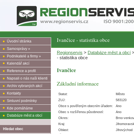
Ivančice - statistika obce
Úvodní stránka
Samosprávy »
Regionservis
>
Databáze měst a obcí
Podnikatelé a firmy »
- statistika obce
Kalendář akcí
Ivančice
Reference a profil
Napsali o nás naši klienti
Základní informace
Archiv vybraných akcí
Kontakty
Statut:
Město
ZUJ:
583120
Smluvní podmínky
Obce s pověřeným obecním úřadem:
Ano
Kde pomáháme
Obec s rozšířenou působností:
Ano
Databáze měst a obcí
Okres:
Brno-venko
Kraj:
Jihomoravs
Hledat obec
Oblast:
Jihovýchod