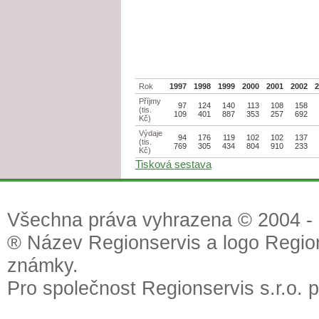
Rok
1997
1998
1999
2000
2001
2002
Příjmy
97
124
140
113
108
158
(tis.
109
401
887
353
257
692
Kč)
Výdaje
94
176
119
102
102
137
(tis.
769
305
434
804
910
233
Kč)
Tisková sestava
Všechna práva vyhrazena © 2004 - 2
® Název Regionservis a logo Region
známky.
Pro společnost Regionservis s.r.o. 