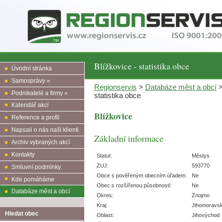
Blížkovice - statistika obce
Úvodní stránka
Samosprávy »
Regionservis
>
Databáze měst a obcí
Podnikatelé a firmy »
statistika obce
Kalendář akcí
Blížkovice
Reference a profil
Napsali o nás naši klienti
Základní informace
Archiv vybraných akcí
Kontakty
Statut:
Městys
ZUJ:
593770
Smluvní podmínky
Obce s pověřeným obecním úřadem:
Ne
Kde pomáháme
Obec s rozšířenou působností:
Ne
Databáze měst a obcí
Okres:
Znojmo
Kraj:
Jihomoravs
Hledat obec
Oblast:
Jihovýchod