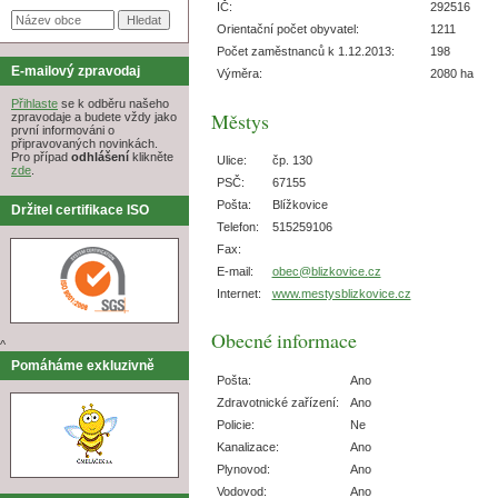
IČ:
292516
Orientační počet obyvatel:
1211
Počet zaměstnanců k 1.12.2013:
198
E-mailový zpravodaj
Výměra:
2080 ha
Přihlaste
se k odběru našeho
Městys
zpravodaje a budete vždy jako
první informováni o
připravovaných novinkách.
Pro případ
odhlášení
klikněte
Ulice:
čp. 130
zde
.
PSČ:
67155
Pošta:
Blížkovice
Držitel certifikace ISO
Telefon:
515259106
Fax:
E-mail:
obec@blizkovice.cz
Internet:
www.mestysblizkovice.cz
Obecné informace
^
Pomáháme exkluzivně
Pošta:
Ano
Zdravotnické zařízení:
Ano
Policie:
Ne
Kanalizace:
Ano
Plynovod:
Ano
Vodovod:
Ano