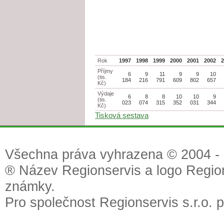
Rok
1997
1998
1999
2000
2001
2002
Příjmy
6
9
11
9
9
10
(tis.
184
216
791
609
802
657
Kč)
Výdaje
6
8
8
10
10
9
(tis.
023
074
315
352
031
344
Kč)
Tisková sestava
Všechna práva vyhrazena © 2004 - 2
® Název Regionservis a logo Region
známky.
Pro společnost Regionservis s.r.o. 