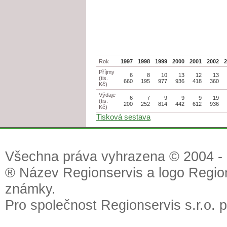
Rok
1997
1998
1999
2000
2001
2002
Příjmy
6
8
10
13
12
13
(tis.
660
195
977
936
418
360
Kč)
Výdaje
6
7
9
9
9
19
(tis.
200
252
814
442
612
936
Kč)
Tisková sestava
Všechna práva vyhrazena © 2004 - 2
® Název Regionservis a logo Region
známky.
Pro společnost Regionservis s.r.o. 