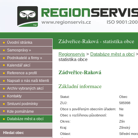
Zádveřice-Raková - statistika obce
Úvodní stránka
Samosprávy »
Regionservis
>
Databáze měst a obcí
Podnikatelé a firmy »
statistika obce
Kalendář akcí
Zádveřice-Raková
Reference a profil
Napsali o nás naši klienti
Základní informace
Archiv vybraných akcí
Kontakty
Statut:
Obec
ZUJ:
585998
Smluvní podmínky
Obce s pověřeným obecním úřadem:
Ne
Kde pomáháme
Obec s rozšířenou působností:
Ne
Databáze měst a obcí
Okres:
Zlín
Kraj:
Zlínský
Hledat obec
Oblast:
Střední mor