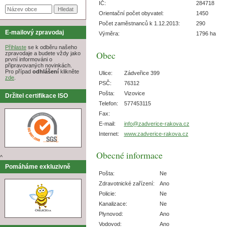
IČ:
284718
Orientační počet obyvatel:
1450
Počet zaměstnanců k 1.12.2013:
290
E-mailový zpravodaj
Výměra:
1796 ha
Přihlaste
se k odběru našeho
Obec
zpravodaje a budete vždy jako
první informováni o
připravovaných novinkách.
Pro případ
odhlášení
klikněte
Ulice:
Zádveřice 399
zde
.
PSČ:
76312
Pošta:
Vizovice
Držitel certifikace ISO
Telefon:
577453115
Fax:
E-mail:
info@zadverice-rakova.cz
Internet:
www.zadverice-rakova.cz
Obecné informace
^
Pomáháme exkluzivně
Pošta:
Ne
Zdravotnické zařízení:
Ano
Policie:
Ne
Kanalizace:
Ne
Plynovod:
Ano
Vodovod:
Ano