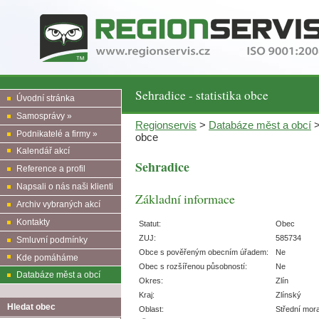
Sehradice - statistika obce
Úvodní stránka
Samosprávy »
Regionservis
>
Databáze měst a obcí
Podnikatelé a firmy »
obce
Kalendář akcí
Sehradice
Reference a profil
Napsali o nás naši klienti
Základní informace
Archiv vybraných akcí
Kontakty
Statut:
Obec
ZUJ:
585734
Smluvní podmínky
Obce s pověřeným obecním úřadem:
Ne
Kde pomáháme
Obec s rozšířenou působností:
Ne
Databáze měst a obcí
Okres:
Zlín
Kraj:
Zlínský
Hledat obec
Oblast:
Střední mor