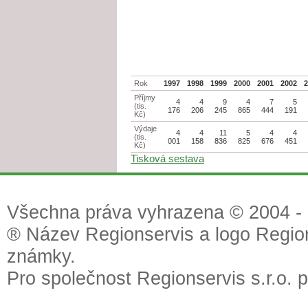
Rok
1997
1998
1999
2000
2001
2002
Příjmy
4
4
9
4
7
5
(tis.
176
206
245
865
444
191
Kč)
Výdaje
4
4
11
5
4
4
(tis.
001
158
836
825
676
451
Kč)
Tisková sestava
Všechna práva vyhrazena © 2004 - 2
® Název Regionservis a logo Region
známky.
Pro společnost Regionservis s.r.o. 