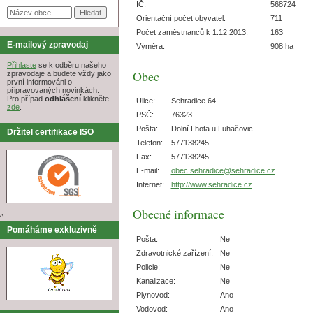
IČ:
568724
Orientační počet obyvatel:
711
Počet zaměstnanců k 1.12.2013:
163
E-mailový zpravodaj
Výměra:
908 ha
Přihlaste
se k odběru našeho
Obec
zpravodaje a budete vždy jako
první informováni o
připravovaných novinkách.
Pro případ
odhlášení
klikněte
Ulice:
Sehradice 64
zde
.
PSČ:
76323
Pošta:
Dolní Lhota u Luhačovic
Držitel certifikace ISO
Telefon:
577138245
Fax:
577138245
E-mail:
obec.sehradice@sehradice.cz
Internet:
http://www.sehradice.cz
Obecné informace
^
Pomáháme exkluzivně
Pošta:
Ne
Zdravotnické zařízení:
Ne
Policie:
Ne
Kanalizace:
Ne
Plynovod:
Ano
Vodovod:
Ano