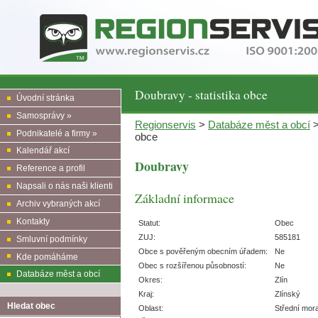
Doubravy - statistika obce
Úvodní stránka
Samosprávy »
Regionservis
>
Databáze měst a obcí
Podnikatelé a firmy »
obce
Kalendář akcí
Doubravy
Reference a profil
Napsali o nás naši klienti
Základní informace
Archiv vybraných akcí
Kontakty
Statut:
Obec
ZUJ:
585181
Smluvní podmínky
Obce s pověřeným obecním úřadem:
Ne
Kde pomáháme
Obec s rozšířenou působností:
Ne
Databáze měst a obcí
Okres:
Zlín
Kraj:
Zlínský
Hledat obec
Oblast:
Střední mor