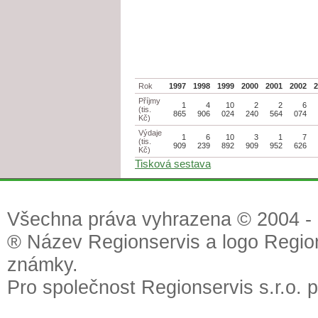
Rok
1997
1998
1999
2000
2001
2002
Příjmy
1
4
10
2
2
6
(tis.
865
906
024
240
564
074
Kč)
Výdaje
1
6
10
3
1
7
(tis.
909
239
892
909
952
626
Kč)
Tisková sestava
Všechna práva vyhrazena © 2004 - 2
® Název Regionservis a logo Region
známky.
Pro společnost Regionservis s.r.o. 