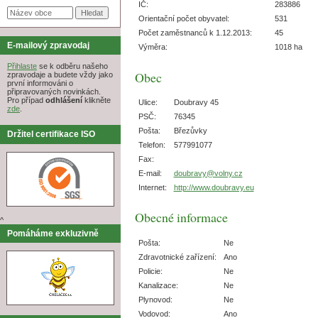
IČ:
283886
Orientační počet obyvatel:
531
Počet zaměstnanců k 1.12.2013:
45
E-mailový zpravodaj
Výměra:
1018 ha
Přihlaste
se k odběru našeho
Obec
zpravodaje a budete vždy jako
první informováni o
připravovaných novinkách.
Pro případ
odhlášení
klikněte
Ulice:
Doubravy 45
zde
.
PSČ:
76345
Pošta:
Březůvky
Držitel certifikace ISO
Telefon:
577991077
Fax:
E-mail:
doubravy@volny.cz
Internet:
http://www.doubravy.eu
Obecné informace
^
Pomáháme exkluzivně
Pošta:
Ne
Zdravotnické zařízení:
Ano
Policie:
Ne
Kanalizace:
Ne
Plynovod:
Ne
Vodovod:
Ano