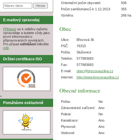
Orientační počet obyvatel:
506
Počet zaměstnanců k 1.12.2013:
355
Výměra:
266 ha
E-mailový zpravodaj
Obec
Přihlaste
se k odběru našeho
zpravodaje a budete vždy jako
první informováni o
Ulice:
Březová 36
připravovaných novinkách.
Pro případ
odhlášení
klikněte
PSČ:
76315
zde
.
Pošta:
Slušovice
Telefon:
577983683
Držitel certifikace ISO
Fax:
577983683
E-mail:
obec@brezovauzlina.cz
Internet:
http://www.brezovauzlina.cz
Obecné informace
^
Pošta:
Ne
Pomáháme exkluzivně
Zdravotnické zařízení:
Ano
Policie:
Ne
Kanalizace:
Ano
Plynovod:
Ano
Vodovod:
Ano