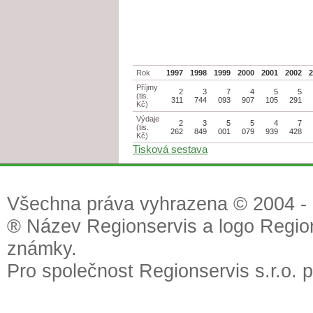
Rok
1997
1998
1999
2000
2001
2002
Příjmy
2
3
7
4
5
5
(tis.
311
744
093
907
105
291
Kč)
Výdaje
2
3
5
5
4
7
(tis.
262
849
001
079
939
428
Kč)
Tisková sestava
Všechna práva vyhrazena © 2004 - 2
® Název Regionservis a logo Region
známky.
Pro společnost Regionservis s.r.o. 