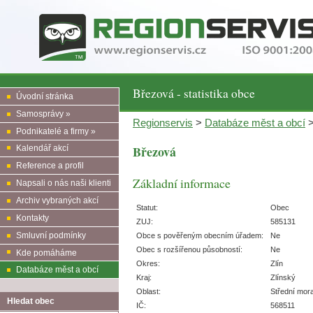
Březová - statistika obce
Úvodní stránka
Samosprávy »
Regionservis
>
Databáze měst a obcí
Podnikatelé a firmy »
Březová
Kalendář akcí
Reference a profil
Základní informace
Napsali o nás naši klienti
Archiv vybraných akcí
Statut:
Obec
Kontakty
ZUJ:
585131
Smluvní podmínky
Obce s pověřeným obecním úřadem:
Ne
Obec s rozšířenou působností:
Ne
Kde pomáháme
Okres:
Zlín
Databáze měst a obcí
Kraj:
Zlínský
Oblast:
Střední mor
Hledat obec
IČ:
568511