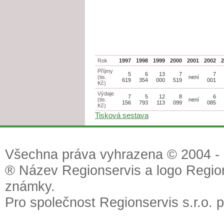
Rok
1997
1998
1999
2000
2001
2002
Příjmy
5
6
13
7
7
(tis.
není
619
354
000
519
001
Kč)
Výdaje
7
5
12
8
6
(tis.
není
156
793
113
099
085
Kč)
Tisková sestava
Všechna práva vyhrazena © 2004 - 2
® Název Regionservis a logo Region
známky.
Pro společnost Regionservis s.r.o. 