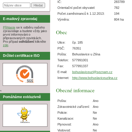
IČ:
283789
Orientační počet obyvatel:
782
Počet zaměstnanců k 1.12.2013:
194
E-mailový zpravodaj
Výměra:
804 ha
Přihlaste
se k odběru našeho
Obec
zpravodaje a budete vždy jako
první informováni o
připravovaných novinkách.
Pro případ
odhlášení
klikněte
Ulice:
čp. 185
zde
.
PSČ:
76351
Pošta:
Bohuslavice u Zlína
Držitel certifikace ISO
Telefon:
577991001
Fax:
577991337
E-mail:
bohuslaviceuzl@seznam.cz
Internet:
http://www.bohuslaviceuzlina.cz
Obecné informace
^
Pomáháme exkluzivně
Pošta:
Ano
Zdravotnické zařízení:
Ano
Policie:
Ne
Kanalizace:
Ne
Plynovod:
Ano
Vodovod:
Ne