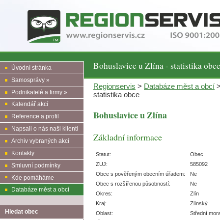
Bohuslavice u Zlína - statistika obc
Úvodní stránka
Samosprávy »
Regionservis
>
Databáze měst a obcí
Podnikatelé a firmy »
statistika obce
Kalendář akcí
Bohuslavice u Zlína
Reference a profil
Napsali o nás naši klienti
Základní informace
Archiv vybraných akcí
Kontakty
Statut:
Obec
ZUJ:
585092
Smluvní podmínky
Obce s pověřeným obecním úřadem:
Ne
Kde pomáháme
Obec s rozšířenou působností:
Ne
Databáze měst a obcí
Okres:
Zlín
Kraj:
Zlínský
Hledat obec
Oblast:
Střední mor