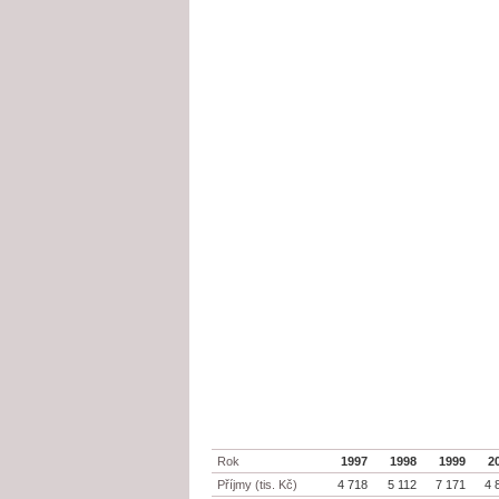
Rok
1997
1998
1999
2
Příjmy (tis. Kč)
4 718
5 112
7 171
4 