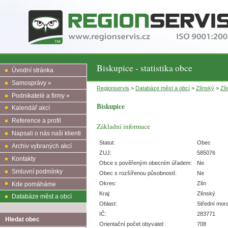
Biskupice - statistika obce
Úvodní stránka
Samosprávy »
Regionservis
>
Databáze měst a obcí
>
Zlínský
>
Zlí
Podnikatelé a firmy »
Biskupice
Kalendář akcí
Reference a profil
Základní informace
Napsali o nás naši klienti
Statut:
Obec
Archiv vybraných akcí
ZUJ:
585076
Kontakty
Obce s pověřeným obecním úřadem:
Ne
Smluvní podmínky
Obec s rozšířenou působností:
Ne
Okres:
Zlín
Kde pomáháme
Kraj:
Zlínský
Databáze měst a obcí
Oblast:
Střední mor
IČ:
283771
Hledat obec
Orientační počet obyvatel:
708