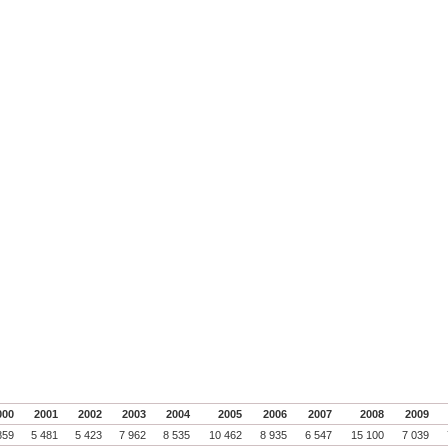
000
2001
2002
2003
2004
2005
2006
2007
2008
2009
859
5 481
5 423
7 962
8 535
10 462
8 935
6 547
15 100
7 039