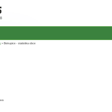
n
> Biskupice - statistika obce
ava