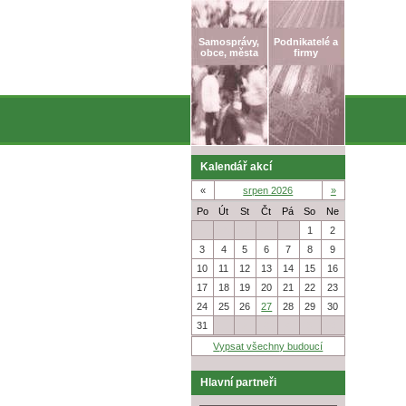
Samosprávy,
Podnikatelé a
obce, města
firmy
Kalendář akcí
«
srpen 2026
»
Po
Út
St
Čt
Pá
So
Ne
27
28
29
30
31
1
2
3
4
5
6
7
8
9
10
11
12
13
14
15
16
17
18
19
20
21
22
23
24
25
26
27
28
29
30
31
1
2
3
4
5
6
Vypsat všechny budoucí
Hlavní partneři