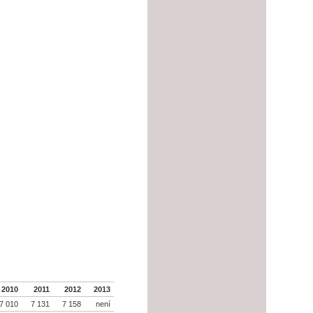
2010
2011
2012
2013
7 010
7 131
7 158
není