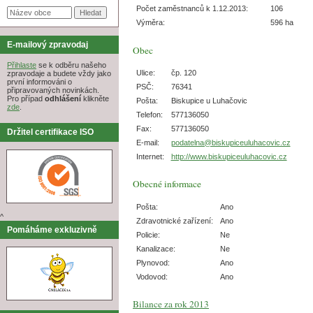
Počet zaměstnanců k 1.12.2013:
106
Výměra:
596 ha
E-mailový zpravodaj
Obec
Přihlaste
se k odběru našeho
Ulice:
čp. 120
zpravodaje a budete vždy jako
první informováni o
PSČ:
76341
připravovaných novinkách.
Pro případ
odhlášení
klikněte
Pošta:
Biskupice u Luhačovic
zde
.
Telefon:
577136050
Fax:
577136050
Držitel certifikace ISO
E-mail:
podatelna@biskupiceuluhacovic.cz
Internet:
http://www.biskupiceuluhacovic.cz
Obecné informace
Pošta:
Ano
^
Zdravotnické zařízení:
Ano
Pomáháme exkluzivně
Policie:
Ne
Kanalizace:
Ne
Plynovod:
Ano
Vodovod:
Ano
Bilance za rok 2013