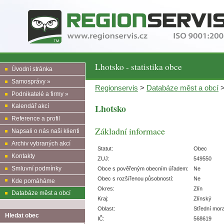
Lhotsko - statistika obce
Úvodní stránka
Samosprávy »
Regionservis
>
Databáze měst a obcí
Podnikatelé a firmy »
Lhotsko
Kalendář akcí
Reference a profil
Základní informace
Napsali o nás naši klienti
Archiv vybraných akcí
Statut:
Obec
Kontakty
ZUJ:
549550
Smluvní podmínky
Obce s pověřeným obecním úřadem:
Ne
Obec s rozšířenou působností:
Ne
Kde pomáháme
Okres:
Zlín
Databáze měst a obcí
Kraj:
Zlínský
Oblast:
Střední mor
Hledat obec
IČ:
568619