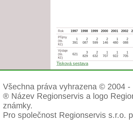
Rok
1997
1998
1999
2000
2001
2002
Příjmy
1
2
2
2
1
2
(tis.
391
087
599
146
480
088
Kč)
Výdaje
3
2
1
1
1
(tis.
621
829
632
707
922
705
Kč)
Tisková sestava
Všechna práva vyhrazena © 2004 - 2
® Název Regionservis a logo Region
známky.
Pro společnost Regionservis s.r.o. 