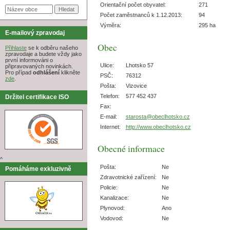
Orientační počet obyvatel:
271
Počet zaměstnanců k 1.12.2013:
94
Výměra:
295 ha
E-mailový zpravodaj
Obec
Přihlaste
se k odběru našeho
zpravodaje a budete vždy jako
první informováni o
Ulice:
Lhotsko 57
připravovaných novinkách.
Pro případ
odhlášení
klikněte
PSČ:
76312
zde
.
Pošta:
Vizovice
Telefon:
577 452 437
Držitel certifikace ISO
Fax:
E-mail:
starosta@obeclhotsko.cz
Internet:
http://www.obeclhotsko.cz
Obecné informace
^
Pošta:
Ne
Pomáháme exkluzivně
Zdravotnické zařízení:
Ne
Policie:
Ne
Kanalizace:
Ne
Plynovod:
Ano
Vodovod:
Ne