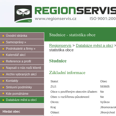
Studnice - statistika obce
Úvodní stránka
Samosprávy »
Regionservis
>
Databáze měst a obcí
Podnikatelé a firmy »
statistika obce
Kalendář akcí
Studnice
Reference a profil
Napsali o nás naši klienti
Základní informace
Archiv vybraných akcí
Kontakty
Statut:
Obec
ZUJ:
593605
Smluvní podmínky
Obce s pověřeným obecním úřadem:
Ne
Kde pomáháme
Obec s rozšířenou působností:
Ne
Databáze měst a obcí
Okres:
Vyškov
Kraj:
Jihomoravs
Hledat obec
Oblast:
Jihovýchod