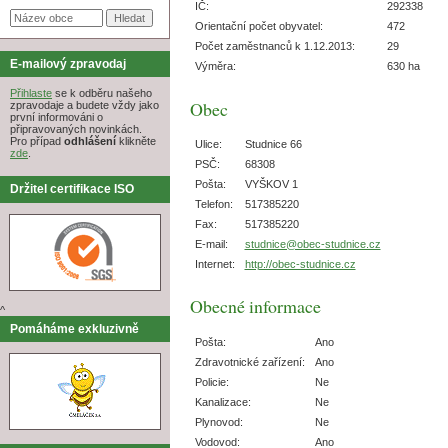
IČ:
292338
Orientační počet obyvatel:
472
Počet zaměstnanců k 1.12.2013:
29
E-mailový zpravodaj
Výměra:
630 ha
Přihlaste
se k odběru našeho
Obec
zpravodaje a budete vždy jako
první informováni o
připravovaných novinkách.
Pro případ
odhlášení
klikněte
Ulice:
Studnice 66
zde
.
PSČ:
68308
Pošta:
VYŠKOV 1
Držitel certifikace ISO
Telefon:
517385220
Fax:
517385220
E-mail:
studnice@obec-studnice.cz
Internet:
http://obec-studnice.cz
Obecné informace
^
Pomáháme exkluzivně
Pošta:
Ano
Zdravotnické zařízení:
Ano
Policie:
Ne
Kanalizace:
Ne
Plynovod:
Ne
Vodovod:
Ano