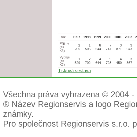
Rok
1997
1998
1999
2000
2001
2002
Příjmy
2
1
6
7
3
3
(tis.
205
505
544
747
871
943
Kč)
Výdaje
1
2
4
9
4
3
(tis.
529
702
644
723
450
367
Kč)
Tisková sestava
Všechna práva vyhrazena © 2004 - 2
® Název Regionservis a logo Region
známky.
Pro společnost Regionservis s.r.o. 