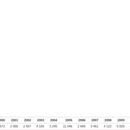
000
2001
2002
2003
2004
2005
2006
2007
2008
2009
 572
2 066
2 567
4 150
3 245
11 046
2 969
3 461
4 122
5 829