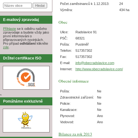
Počet zaměstnanců k 1.12.2013:
24
Výměra:
434 ha
E-mailový zpravodaj
Obec
Přihlaste
se k odběru našeho
Ulice:
Radslavice 91
zpravodaje a budete vždy jako
první informováni o
PSČ:
68321
připravovaných novinkách.
Pro případ
odhlášení
klikněte
Pošta:
Pustiměř
zde
.
Telefon:
517357302
Fax:
517357302
Držitel certifikace ISO
E-mail:
info@obecradslavice.com
Internet:
http://www.obecradslavice.com/
Obecné informace
Pošta:
Ne
^
Zdravotnické zařízení:
Ne
Pomáháme exkluzivně
Policie:
Ne
Kanalizace:
Ne
Plynovod:
Ano
Vodovod:
Ano
Bilance za rok 2013