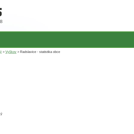
ký
>
Vyškov
> Radslavice - statistika obce
ký