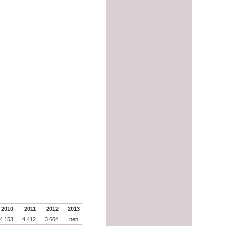
2010
2011
2012
2013
4 153
4 412
3 604
není