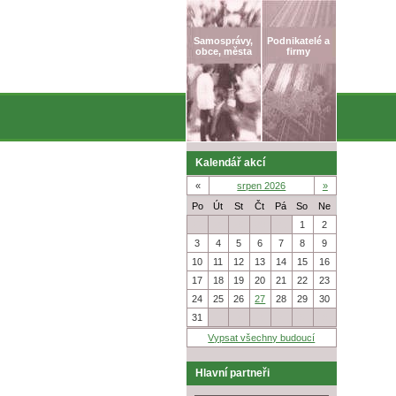
Samosprávy,
Podnikatelé a
obce, města
firmy
Kalendář akcí
«
srpen 2026
»
Po
Út
St
Čt
Pá
So
Ne
27
28
29
30
31
1
2
3
4
5
6
7
8
9
10
11
12
13
14
15
16
17
18
19
20
21
22
23
24
25
26
27
28
29
30
31
1
2
3
4
5
6
Vypsat všechny budoucí
Hlavní partneři