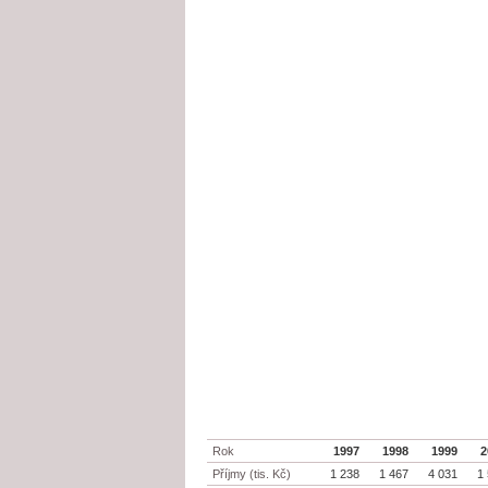
Rok
1997
1998
1999
2
Příjmy (tis. Kč)
1 238
1 467
4 031
1