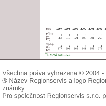
Rok
1997
1998
1999
2000
2001
2002
Příjmy
1
1
4
3
3
3
(tis.
568
916
521
192
091
760
Kč)
Výdaje
2
2
2
4
5
3
(tis.
377
208
165
841
956
076
Kč)
Tisková sestava
Všechna práva vyhrazena © 2004 - 2
® Název Regionservis a logo Region
známky.
Pro společnost Regionservis s.r.o. 