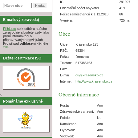
IČ:
291927
Orientační počet obyvatel:
419
Počet zaměstnanců k 1.12.2013:
66
E-mailový zpravodaj
Výměra:
725 ha
Přihlaste
se k odběru našeho
Obec
zpravodaje a budete vždy jako
první informováni o
připravovaných novinkách.
Pro případ
odhlášení
klikněte
Ulice:
Krásensko 123
zde
.
PSČ:
68304
Pošta:
Drnovice
Držitel certifikace ISO
Telefon:
517385463
Fax:
E-mail:
ou@krasensko.cz
Internet:
http://www.krasensko.cz
Obecné informace
^
Pomáháme exkluzivně
Pošta:
Ano
Zdravotnické zařízení:
Ano
Policie:
Ne
Kanalizace:
Ano
Plynovod:
Ano
Vodovod:
Ano