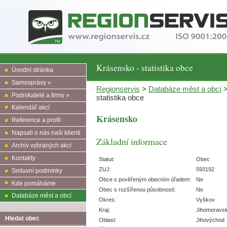
Krásensko - statistika obce
Úvodní stránka
Samosprávy »
Regionservis
>
Databáze měst a obcí
Podnikatelé a firmy »
statistika obce
Kalendář akcí
Krásensko
Reference a profil
Napsali o nás naši klienti
Základní informace
Archiv vybraných akcí
Kontakty
Statut:
Obec
ZUJ:
593192
Smluvní podmínky
Obce s pověřeným obecním úřadem:
Ne
Kde pomáháme
Obec s rozšířenou působností:
Ne
Databáze měst a obcí
Okres:
Vyškov
Kraj:
Jihomoravs
Hledat obec
Oblast:
Jihovýchod