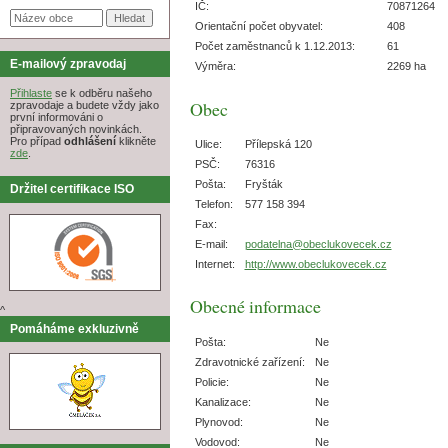
IČ:
70871264
Orientační počet obyvatel:
408
Počet zaměstnanců k 1.12.2013:
61
E-mailový zpravodaj
Výměra:
2269 ha
Přihlaste
se k odběru našeho
Obec
zpravodaje a budete vždy jako
první informováni o
připravovaných novinkách.
Pro případ
odhlášení
klikněte
Ulice:
Přílepská 120
zde
.
PSČ:
76316
Pošta:
Fryšták
Držitel certifikace ISO
Telefon:
577 158 394
Fax:
E-mail:
podatelna@obeclukovecek.cz
Internet:
http://www.obeclukovecek.cz
Obecné informace
^
Pomáháme exkluzivně
Pošta:
Ne
Zdravotnické zařízení:
Ne
Policie:
Ne
Kanalizace:
Ne
Plynovod:
Ne
Vodovod:
Ne