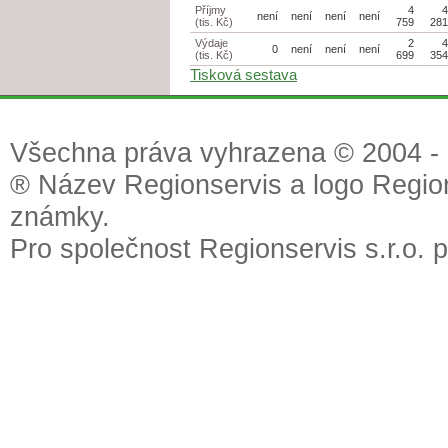
Příjmy
4
není
není
není
není
(tis. Kč)
759
28
Výdaje
2
0
není
není
není
(tis. Kč)
699
35
Tisková sestava
Všechna práva vyhrazena © 2004 - 2
® Název Regionservis a logo Region
známky.
Pro společnost Regionservis s.r.o. 