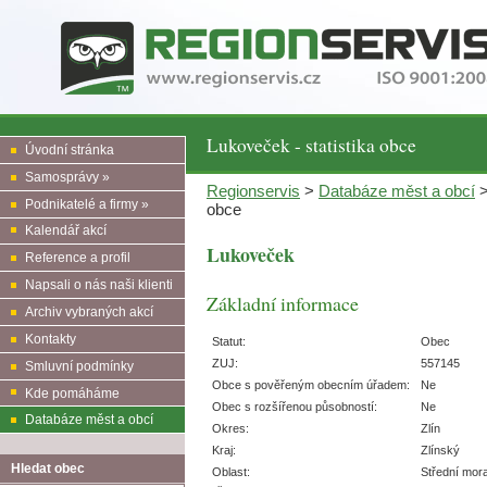
Lukoveček - statistika obce
Úvodní stránka
Samosprávy »
Regionservis
>
Databáze měst a obcí
Podnikatelé a firmy »
obce
Kalendář akcí
Lukoveček
Reference a profil
Napsali o nás naši klienti
Základní informace
Archiv vybraných akcí
Kontakty
Statut:
Obec
ZUJ:
557145
Smluvní podmínky
Obce s pověřeným obecním úřadem:
Ne
Kde pomáháme
Obec s rozšířenou působností:
Ne
Databáze měst a obcí
Okres:
Zlín
Kraj:
Zlínský
Hledat obec
Oblast:
Střední mor