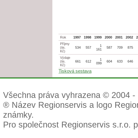
Rok
1997
1998
1999
2000
2001
2002
Příjmy
1
(tis.
534
557
587
709
875
161
Kč)
Výdaje
1
(tis.
661
612
604
633
646
099
Kč)
Tisková sestava
Všechna práva vyhrazena © 2004 - 2
® Název Regionservis a logo Region
známky.
Pro společnost Regionservis s.r.o. 