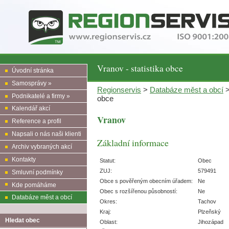
Vranov - statistika obce
Úvodní stránka
Samosprávy »
Regionservis
>
Databáze měst a obcí
Podnikatelé a firmy »
obce
Kalendář akcí
Vranov
Reference a profil
Napsali o nás naši klienti
Základní informace
Archiv vybraných akcí
Kontakty
Statut:
Obec
ZUJ:
579491
Smluvní podmínky
Obce s pověřeným obecním úřadem:
Ne
Kde pomáháme
Obec s rozšířenou působností:
Ne
Databáze měst a obcí
Okres:
Tachov
Kraj:
Plzeňský
Hledat obec
Oblast:
Jihozápad