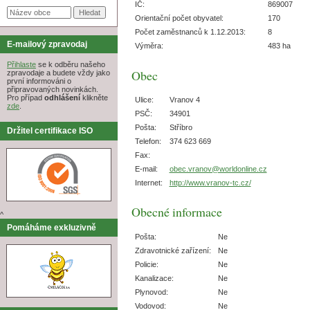
IČ:
869007
Orientační počet obyvatel:
170
Počet zaměstnanců k 1.12.2013:
8
E-mailový zpravodaj
Výměra:
483 ha
Přihlaste
se k odběru našeho
Obec
zpravodaje a budete vždy jako
první informováni o
připravovaných novinkách.
Pro případ
odhlášení
klikněte
Ulice:
Vranov 4
zde
.
PSČ:
34901
Pošta:
Stříbro
Držitel certifikace ISO
Telefon:
374 623 669
Fax:
E-mail:
obec.vranov@worldonline.cz
Internet:
http://www.vranov-tc.cz/
Obecné informace
^
Pomáháme exkluzivně
Pošta:
Ne
Zdravotnické zařízení:
Ne
Policie:
Ne
Kanalizace:
Ne
Plynovod:
Ne
Vodovod:
Ne