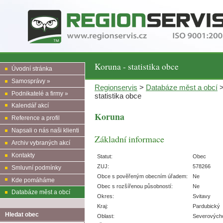
Koruna - statistika obce
Úvodní stránka
Samosprávy »
Regionservis
>
Databáze měst a obcí
Podnikatelé a firmy »
statistika obce
Kalendář akcí
Koruna
Reference a profil
Napsali o nás naši klienti
Základní informace
Archiv vybraných akcí
Kontakty
Statut:
Obec
ZUJ:
578266
Smluvní podmínky
Obce s pověřeným obecním úřadem:
Ne
Kde pomáháme
Obec s rozšířenou působností:
Ne
Databáze měst a obcí
Okres:
Svitavy
Kraj:
Pardubický
Hledat obec
Oblast:
Severových