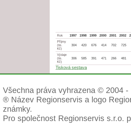
Rok
1997
1998
1999
2000
2001
2002
Příjmy
(tis.
304
420
676
414
702
725
Kč)
Výdaje
(tis.
306
585
391
471
266
481
Kč)
Tisková sestava
Všechna práva vyhrazena © 2004 - 2
® Název Regionservis a logo Region
známky.
Pro společnost Regionservis s.r.o. 