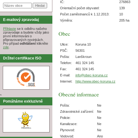
IČ:
276863
Orientační počet obyvatel:
139
Počet zaměstnanců k 1.12.2013:
10
E-mailový zpravodaj
Výměra:
205 ha
Přihlaste
se k odběru našeho
Obec
zpravodaje a budete vždy jako
první informováni o
připravovaných novinkách.
Pro případ
odhlášení
klikněte
Ulice:
Koruna 10
zde
.
PSČ:
56301
Pošta:
Lanškroun
Držitel certifikace ISO
Telefon:
461 324 145
Fax:
461 324 145
E-mail:
info@obec-koruna.cz
Internet:
http://www.obec-koruna.cz
Obecné informace
^
Pomáháme exkluzivně
Pošta:
Ne
Zdravotnické zařízení:
Ne
Policie:
Ne
Kanalizace:
Ne
Plynovod:
Ne
Vodovod:
Ano