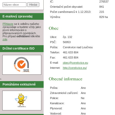
IČ:
276537
Orientační počet obyvatel:
841
Počet zaměstnanců k 1.12.2013:
215
E-mailový zpravodaj
Výměra:
829 ha
Přihlaste
se k odběru našeho
Obec
zpravodaje a budete vždy jako
první informováni o
připravovaných novinkách.
Pro případ
odhlášení
klikněte
Ulice:
čp. 132
zde
.
PSČ:
56953
Pošta:
Cerekvice nad Loučnou
Držitel certifikace ISO
Telefon:
461 633 804
Fax:
461 633 804
E-mail:
obec@cerekvice.eu
Internet:
http://cerekvice.eu/
Obecné informace
^
Pomáháme exkluzivně
Pošta:
Ano
Zdravotnické zařízení:
Ano
Policie:
Ne
Kanalizace:
Ano
Plynovod:
Ano
Vodovod:
Ano