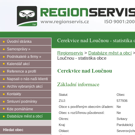
Cerekvice nad Loučnou - statistika 
Úvodní stránka
Samosprávy »
Regionservis
>
Databáze měst a obcí
Podnikatelé a firmy »
Loučnou - statistika obce
Kalendář akcí
Cerekvice nad Loučnou
Reference a profil
Napsali o nás naši klienti
Základní informace
Archiv vybraných akcí
Kontakty
Statut:
Obec
ZUJ:
577936
Smluvní podmínky
Obce s pověřeným obecním úřadem:
Ne
Kde pomáháme
Obec s rozšířenou působností:
Ne
Databáze měst a obcí
Okres:
Svitavy
Kraj:
Pardubický
Hledat obec
Oblast:
Severových