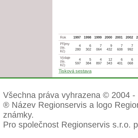
Rok
1997
1998
1999
2000
2001
2002
Příjmy
4
6
7
9
7
7
(tis.
280
302
064
432
608
992
Kč)
Výdaje
4
5
4
12
6
6
(tis.
597
384
897
343
401
068
Kč)
Tisková sestava
Všechna práva vyhrazena © 2004 - 2
® Název Regionservis a logo Region
známky.
Pro společnost Regionservis s.r.o. 