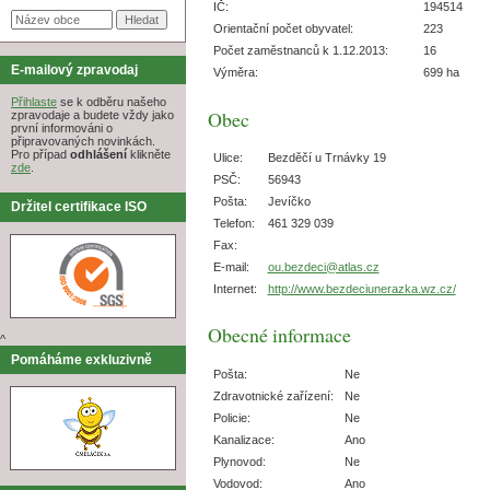
IČ:
194514
Orientační počet obyvatel:
223
Počet zaměstnanců k 1.12.2013:
16
E-mailový zpravodaj
Výměra:
699 ha
Přihlaste
se k odběru našeho
Obec
zpravodaje a budete vždy jako
první informováni o
připravovaných novinkách.
Pro případ
odhlášení
klikněte
Ulice:
Bezděčí u Trnávky 19
zde
.
PSČ:
56943
Pošta:
Jevíčko
Držitel certifikace ISO
Telefon:
461 329 039
Fax:
E-mail:
ou.bezdeci@atlas.cz
Internet:
http://www.bezdeciunerazka.wz.cz/
Obecné informace
^
Pomáháme exkluzivně
Pošta:
Ne
Zdravotnické zařízení:
Ne
Policie:
Ne
Kanalizace:
Ano
Plynovod:
Ne
Vodovod:
Ano