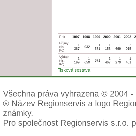
Rok
1997
1998
1999
2000
2001
2002
Příjmy
1
1
1
1
2
(tis.
932
387
671
153
669
015
Kč)
Výdaje
1
1
1
1
1
(tis.
571
199
650
467
279
461
Kč)
Tisková sestava
Všechna práva vyhrazena © 2004 - 2
® Název Regionservis a logo Region
známky.
Pro společnost Regionservis s.r.o. 