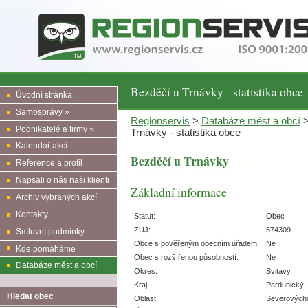
Bezděčí u Trnávky - statistika obce
Úvodní stránka
Samosprávy »
Regionservis
>
Databáze měst a obcí
Podnikatelé a firmy »
Trnávky - statistika obce
Kalendář akcí
Bezděčí u Trnávky
Reference a profil
Napsali o nás naši klienti
Základní informace
Archiv vybraných akcí
Kontakty
Statut:
Obec
ZUJ:
574309
Smluvní podmínky
Obce s pověřeným obecním úřadem:
Ne
Kde pomáháme
Obec s rozšířenou působností:
Ne
Databáze měst a obcí
Okres:
Svitavy
Kraj:
Pardubický
Hledat obec
Oblast:
Severových